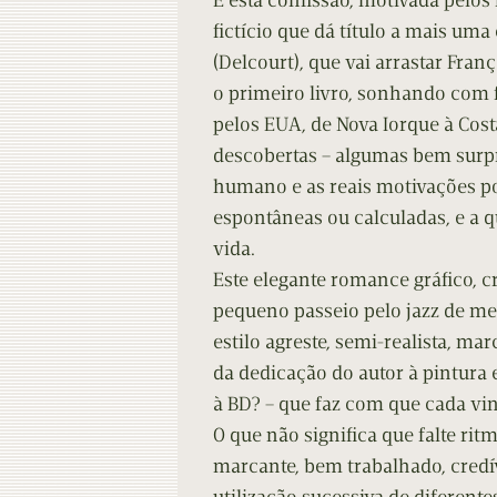
É esta confissão, motivada pelos
Contacto
Do
fictício que dá título a mais uma
(Delcourt), que vai arrastar Fran
Do
o primeiro livro, sonhando com 
pelos EUA, de Nova Iorque à Costa
descobertas – algumas bem surp
humano e as reais motivações por
espontâneas ou calculadas, e a q
vida.
Este elegante romance gráfico, 
pequeno passeio pelo jazz de me
estilo agreste, semi-realista, ma
da dedicação do autor à pintura 
à BD? – que faz com que cada vi
O que não significa que falte rit
marcante, bem trabalhado, credív