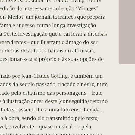
 remorsos, do autor de “Happy Living”, tema
cumentos
 edição da interessante colecção “Mirages”
çois Merlot, um jornalista francês que prepara
ação de Edições
fama e sucesso, numa longa investigação
 Oeste. Investigação que o vai levar a diversas
reendentes – que ilustram o âmago do ser
 detrás de atitudes banais ou altruístas,
uestionar-se a si próprio e às suas opções de
criado por Jean-Claude Gotting, é também um
ados do século passado, traçado a negro, num
rcado pelo estatismo das personagens – fruto
e à ilustração antes deste (conseguido) retorno
nheta se assemelhe a uma foto envelhecida…
mo à obra, sendo ele transmitido pelo texto,
el, envolvente – quase musical – e pela