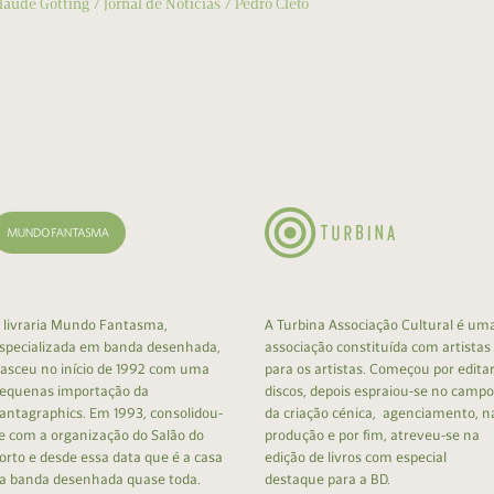
laude Gotting
Jornal de Notícias
Pedro Cleto
 livraria Mundo Fantasma,
A Turbina Associação Cultural é um
specializada em banda desenhada,
associação constituída com artistas
asceu no início de 1992 com uma
para os artistas. Começou por edita
equenas importação da
discos, depois espraiou-se no campo
antagraphics. Em 1993, consolidou-
da criação cénica, agenciamento, n
e com a organização do Salão do
produção e por fim, atreveu-se na
orto e desde essa data que é a casa
edição de livros com especial
a banda desenhada quase toda.
destaque para a BD.