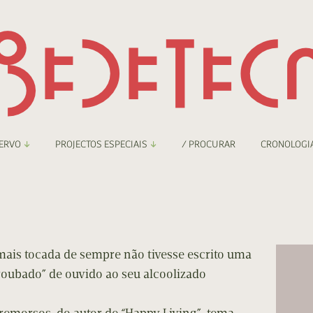
ERVO
PROJECTOS ESPECIAIS
/ PROCURAR
CRONOLOGI
braryThing
Boletim
nzineteca Comicarte
Recortes
deteca Digital
 mais tocada de sempre não tivesse escrito uma
 “roubado” de ouvido ao seu alcoolizado
nzineteca Digital