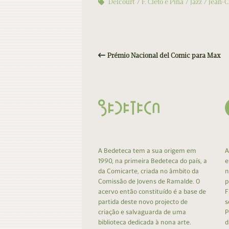
Delcourt
F. Cleto e Pina
Jazz
Jean-C
Prémio Nacional del Comic para Max
A Bedeteca tem a sua origem em
A
1990, na primeira Bedeteca do país, a
e
da Comicarte, criada no âmbito da
n
Comissão de Jovens de Ramalde. O
p
acervo então constituído é a base de
F
partida deste novo projecto de
s
criação e salvaguarda de uma
P
biblioteca dedicada à nona arte.
d