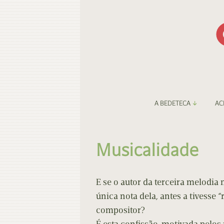
A BEDETECA
AC
Apresentação
Li
Musicalidade
Amigos da Bedeteca
Fa
Destaques
Be
E se o autor da terceira melodia
única nota dela, antes a tivesse
O Porto e a BD
Fa
compositor?