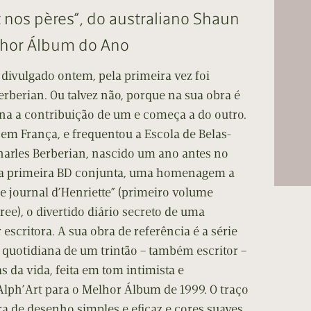
cumentos
t nos pères”, do australiano Shaun
ação de Edições
lhor Álbum do Ano
ivulgado ontem, pela primeira vez foi
erberian. Ou talvez não, porque na sua obra é
ina a contribuição de um e começa a do outro.
em França, e frequentou a Escola de Belas-
harles Berberian, nascido um ano antes no
ua primeira BD conjunta, uma homenagem a
e journal d’Henriette” (primeiro volume
ee), o divertido diário secreto de uma
escritora. A sua obra de referência é a série
a quotidiana de um trintão – também escritor –
s da vida, feita em tom intimista e
 Alph’Art para o Melhor Álbum de 1999. O traço
a de desenho simples e eficaz e cores suaves.