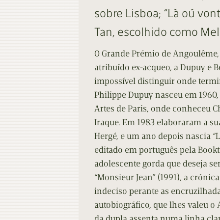
Contacto
Do
sobre Lisboa; “Là oú von
Do
Tan, escolhido como Me
O Grande Prémio de Angoulême, d
atribuído ex-acqueo, a Dupuy e B
impossível distinguir onde term
Philippe Dupuy nasceu em 1960, 
Artes de Paris, onde conheceu C
Iraque. Em 1983 elaboraram a s
Hergé, e um ano depois nascia “L
editado em português pela Booktr
adolescente gorda que deseja ser 
“Monsieur Jean” (1991), a crónic
indeciso perante as encruzilhada
autobiográfico, que lhes valeu o
da dupla assenta numa linha clar