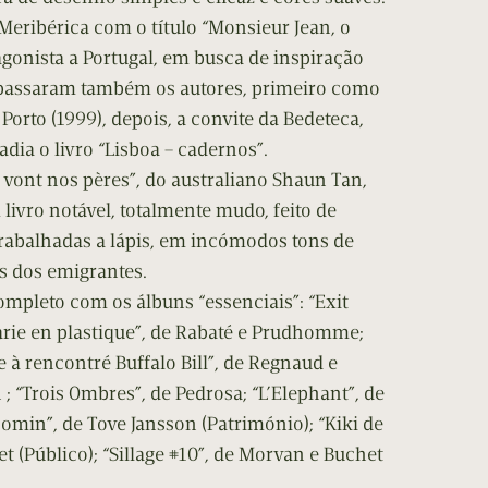
Meribérica com o título “Monsieur Jean, o
tagonista a Portugal, em busca de inspiração
l passaram também os autores, primeiro como
Porto (1999), depois, a convite da Bedeteca,
adia o livro “Lisboa – cadernos”.
ú vont nos pères”, do australiano Shaun Tan,
vro notável, totalmente mudo, feito de
rabalhadas a lápis, em incómodos tons de
s dos emigrantes.
mpleto com os álbuns “essenciais”: “Exit
rie en plastique”, de Rabaté e Prudhomme;
à rencontré Buffalo Bill”, de Regnaud e
n ; “Trois Ombres”, de Pedrosa; “L’Elephant”, de
oomin”, de Tove Jansson (Património); “Kiki de
t (Público); “Sillage #10”, de Morvan e Buchet