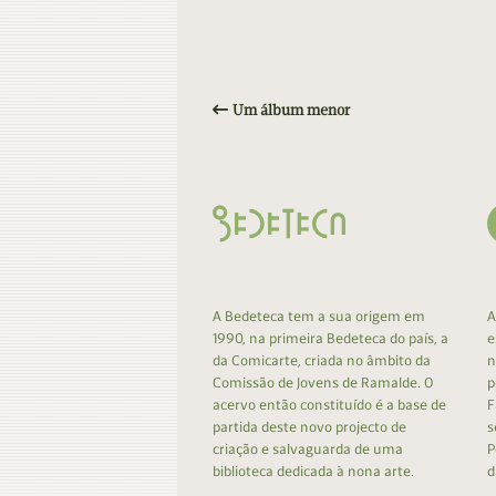
Um álbum menor
A Bedeteca tem a sua origem em
A
1990, na primeira Bedeteca do país, a
e
da Comicarte, criada no âmbito da
n
Comissão de Jovens de Ramalde. O
p
acervo então constituído é a base de
F
partida deste novo projecto de
s
criação e salvaguarda de uma
P
biblioteca dedicada à nona arte.
d