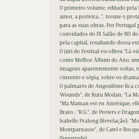
O primeiro volume, editado pela 
amor, a porteira…”, trouxe o pro
para as suas obras. Por Portuga
convidados do IX Salão de BD do 
pela capital, resultando dessa est
O júri do Festival escolheu “Là o
como Melhor Álbum do Ano, um li
imagens aparentemente soltas, t
cinzento e sépia, sobre os drama
O palmarés de Angoulême fica co
Wounds”, de Rutu Modan; “La Ma
“Ma Maman est en Amérique, elle 
Bravo ; “R.G.”, de Peeters e Drago
Isabelle Pralong (Revelação); “M
Montparnasse”, de Catel e Bocque
(Juventude).