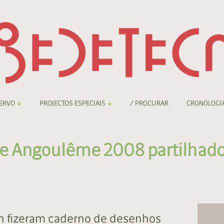
ERVO
PROJECTOS ESPECIAIS
/ PROCURAR
CRONOLOGI
braryThing
Boletim
e Angoulême 2008 partilhado
nzineteca Comicarte
Recortes
deteca Digital
nzineteca Digital
n fizeram caderno de desenhos