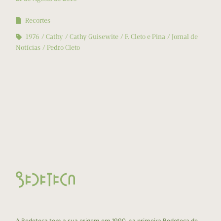
Recortes
1976
Cathy
Cathy Guisewite
F. Cleto e Pina
Jornal de
Notícias
Pedro Cleto
A Bedeteca tem a sua origem em 1990, na primeira Bedeteca do