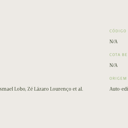
CÓDIGO
N/A
COTA B
N/A
ORIGEM
Ismael Lobo, Zé Lázaro Lourenço et al.
Auto-ed