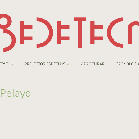
ERVO
PROJECTOS ESPECIAIS
/ PROCURAR
CRONOLOGI
braryThing
Boletim
 Pelayo
nzineteca Comicarte
Recortes
deteca Digital
nzineteca Digital