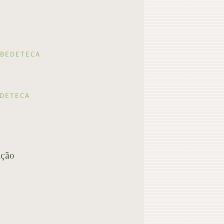
 BEDETECA
EDETECA
ição