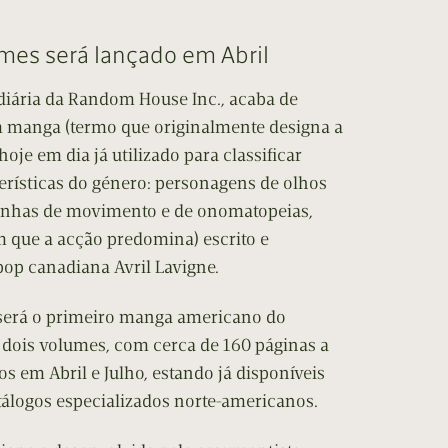
cumentos
umes será lançado em Abril
ação de Edições
iária da Random House Inc., acaba de
m manga (termo que originalmente designa a
je em dia já utilizado para classificar
erísticas do género: personagens de olhos
linhas de movimento e de onomatopeias,
m que a acção predomina) escrito e
pop canadiana Avril Lavigne.
 será o primeiro manga americano do
s dois volumes, com cerca de 160 páginas a
s em Abril e Julho, estando já disponíveis
álogos especializados norte-americanos.