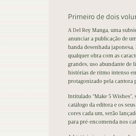
Contacto
Do
Primeiro de dois vol
Do
A Del Rey Manga, uma subsid
anunciar a publicação de u
banda desenhada japonesa, ho
qualquer obra com as caract
grandes, uso abundante de 
histórias de ritmo intenso e
protagonizado pela cantora 
Intitulado “Make 5 Wishes”,
catálogo da editora e os seu
cores cada um, serão lançado
para pré-encomenda nos cat