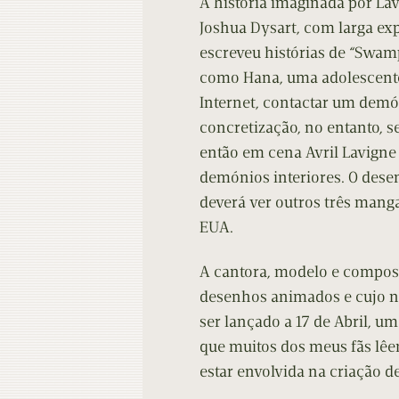
A história imaginada por La
Joshua Dysart, com larga ex
escreveu histórias de “Swam
como Hana, uma adolescente 
Internet, contactar um demó
concretização, no entanto, s
então em cena Avril Lavigne 
demónios interiores. O desen
deverá ver outros três manga
EUA.
A cantora, modelo e composi
desenhos animados e cujo n
ser lançado a 17 de Abril, u
que muitos dos meus fãs lê
estar envolvida na criação de