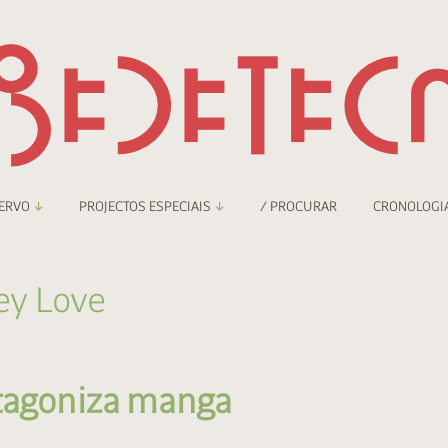
ERVO
PROJECTOS ESPECIAIS
/ PROCURAR
CRONOLOGI
braryThing
Boletim
ey Love
nzineteca Comicarte
Recortes
deteca Digital
otagoniza manga
nzineteca Digital