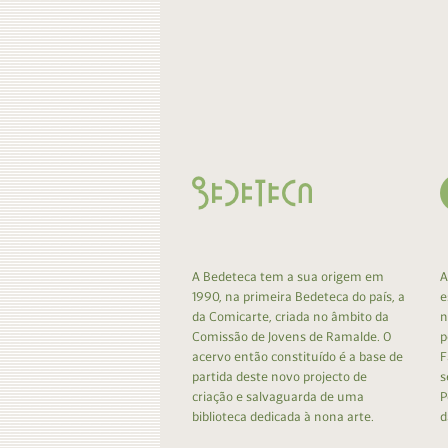
A Bedeteca tem a sua origem em
A
1990, na primeira Bedeteca do país, a
e
da Comicarte, criada no âmbito da
n
Comissão de Jovens de Ramalde. O
p
acervo então constituído é a base de
F
partida deste novo projecto de
s
criação e salvaguarda de uma
P
biblioteca dedicada à nona arte.
d