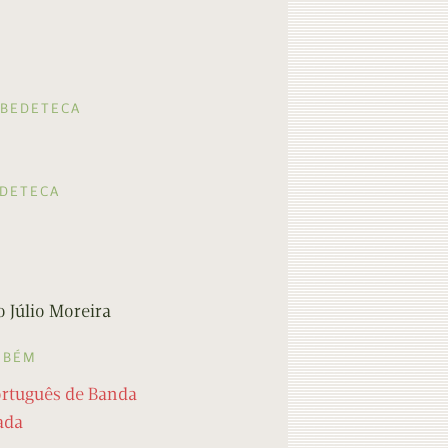
 BEDETECA
EDETECA
 Júlio Moreira
MBÉM
ortuguês de Banda
ada