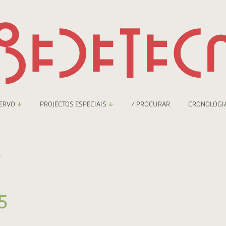
ERVO
PROJECTOS ESPECIAIS
/ PROCURAR
CRONOLOGI
braryThing
Boletim
.
nzineteca Comicarte
Recortes
deteca Digital
5
nzineteca Digital