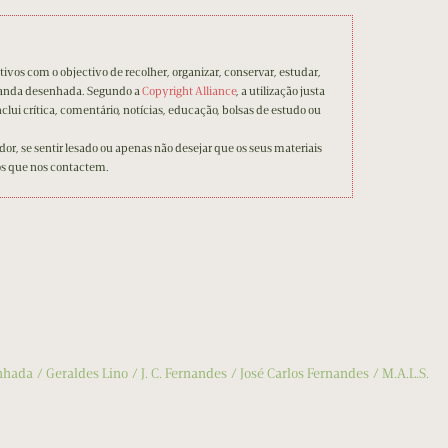
ivos com o objectivo de recolher, organizar, conservar, estudar,
banda desenhada. Segundo a
Copyright Alliance
, a utilização justa
clui crítica, comentário, notícias, educação, bolsas de estudo ou
ador, se sentir lesado ou apenas não desejar que os seus materiais
os que nos contactem.
nhada
Geraldes Lino
J. C. Fernandes
José Carlos Fernandes
M.A.L.S.