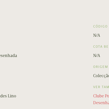
CÓDIGO
N/A
COTA B
Desenhada
N/A
ORIGEM
Colecção
VER TA
ldes Lino
Clube P
Desenh