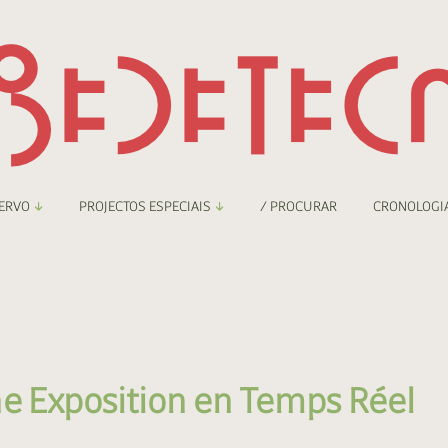
ERVO
PROJECTOS ESPECIAIS
/ PROCURAR
CRONOLOGI
braryThing
Boletim
nzineteca Comicarte
Recortes
deteca Digital
e Exposition en Temps Réel
nzineteca Digital