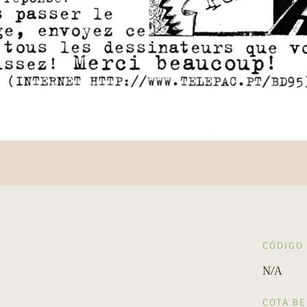
CÓDIGO
N/A
COTA B