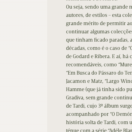
Ou seja, sendo uma grande m
autores, de estilos – esta co
grande mérito de permitir ao
continuar algumas colecções 
que tinham ficado paradas, 
décadas, como é o caso de 
de Godard e Ribera. E aí, há 
recomendáveis, como “Muren
“Em Busca do Pássaro do Tem
Jacamon e Matz, “Largo Winc
Hamme (que já tinha sido pu
Gradiva, sem grande continui
de Tardi, cujo 3º álbum surg
acompanhado por “O Demóni
história solta de Tardi, com
ténue com a série “Adéle Bla