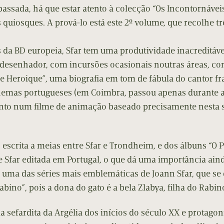
cumentos
passada, há que estar atento à colecção “Os Incontornáve
quiosques. A prová-lo está este 2º volume, que recolhe tr
ação de Edições
s da BD europeia, Sfar tem uma produtividade inacreditá
desenhador, com incursões ocasionais noutras áreas, co
e Heroique”, uma biografia em tom de fábula do cantor f
nemas portugueses (em Coimbra, passou apenas durante a
to num filme de animação baseado precisamente nesta sé
escrita a meias entre Sfar e Trondheim, e dos álbuns “O P
e Sfar editada em Portugal, o que dá uma importância aind
e uma das séries mais emblemáticas de Joann Sfar, que se
abino”, pois a dona do gato é a bela Zlabya, filha do Rabin
sefardita da Argélia dos inícios do século XX e protago