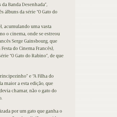
is da Banda Desenhada”,
ês álbuns da série “O Gato do
vel, acumulando uma vasta
mo o cinema, onde se estreou
rancês Serge Gainsbourg, que
 Festa do Cinema Francês),
rie “O Gato do Rabino”, de que
rincipezinho” e “A Filha do
a maior a esta edição, que
 devia chamar, não o gato do
o.
nizada por um gato que ganha o