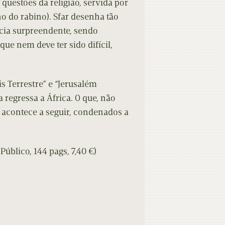
questões da religião, servida por
ino do rabino). Sfar desenha tão
ácia surpreendente, sendo
ue nem deve ter sido difícil,
is Terrestre” e “Jerusalém
 regressa a África. O que, não
e acontece a seguir, condenados a
úblico, 144 pags, 7,40 €)