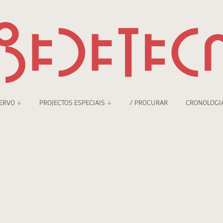
ERVO
PROJECTOS ESPECIAIS
/ PROCURAR
CRONOLOGI
braryThing
Boletim
o
nzineteca Comicarte
Recortes
deteca Digital
nzineteca Digital