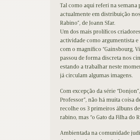
Contacto
Do
Tal como aqui referi na semana 
actualmente em distribuição nos 
Do
Rabino”, de Joann Sfar.
Um dos mais prolíficos criadore
actividade como argumentista e 
com o magnífico “Gainsbourg, Vi
passou de forma discreta nos ci
estando a trabalhar neste momen
já circulam algumas imagens.
Com excepção da série “Donjon”, 
Professor”, não há muita coisa d
recolhe os 3 primeiros álbuns d
rabino, mas “o Gato da Filha do R
Ambientada na comunidade judia 