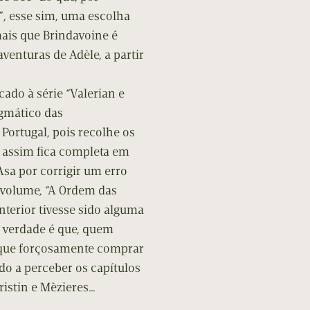
”, esse sim, uma escolha
mais que Brindavoine é
enturas de Adèle, a partir
cado à série “Valerian e
gmático das
Portugal, pois recolhe os
e assim fica completa em
Asa por corrigir um erro
 volume, “A Ordem das
terior tivesse sido alguma
a verdade é que, quem
á que forçosamente comprar
do a perceber os capítulos
ristin e Mèzieres…