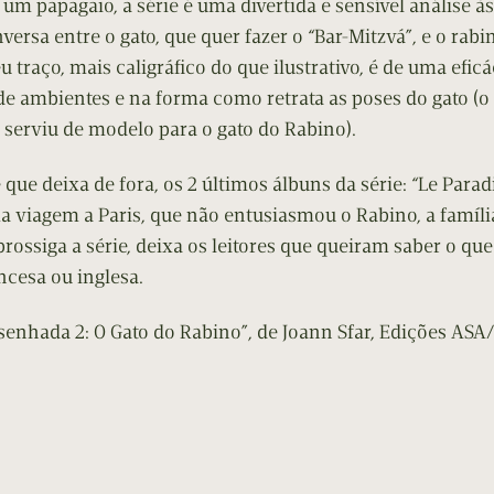
m papagaio, a série é uma divertida e sensível análise às 
nversa entre o gato, que quer fazer o “Bar-Mitzvá”, e o rab
 traço, mais caligráfico do que ilustrativo, é de uma efic
e ambientes e na forma como retrata as poses do gato (o q
e serviu de modelo para o gato do Rabino).
que deixa de fora, os 2 últimos álbuns da série: “Le Parad
a viagem a Paris, que não entusiasmou o Rabino, a família
rossiga a série, deixa os leitores que queiram saber o qu
ncesa ou inglesa.
enhada 2: O Gato do Rabino”, de Joann Sfar, Edições ASA/P