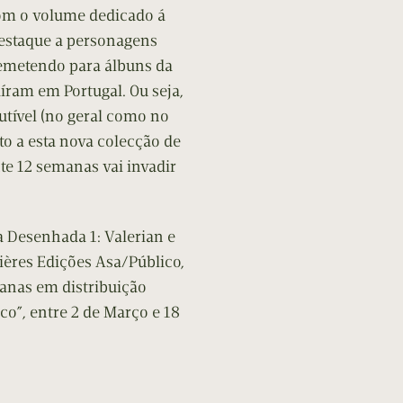
om o volume dedicado á
 destaque a personagens
 remetendo para álbuns da
aíram em Portugal. Ou seja,
utível (no geral como no
nto a esta nova colecção de
e 12 semanas vai invadir
a Desenhada 1: Valerian e
zières Edições Asa/Público,
manas em distribuição
co”, entre 2 de Março e 18