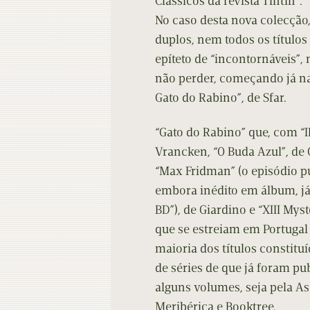
Clássicos da revista Tintin”.
No caso desta nova colecção
duplos, nem todos os título
epíteto de “incontornáveis”,
não perder, começando já n
Gato do Rabino”, de Sfar.
“Gato do Rabino” que, com “I
Vrancken, “O Buda Azul”, de 
“Max Fridman” (o episódio p
embora inédito em álbum, já 
BD”), de Giardino e “XIII Mys
que se estreiam em Portugal
maioria dos títulos constitu
de séries de que já foram pu
alguns volumes, seja pela Asa
Meribérica e Booktree.