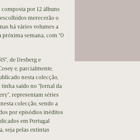
, composta por 12 álbuns
s escolhidos merecerão o
 mas há vários volumes a
a próxima semana, com “O
RS”, de Desberg e
Cosey e, parcialmente,
ublicado nesta colecção,
tinha saído no “Jornal da
tery”, representam séries
 nesta colecção, sendo a
ídos por episódios inéditos
blicados em Portugal
, seja pelas extintas