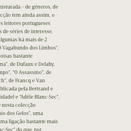
isturada – de géneros, de
lecção tem ainda assim, o
s leitores portugueses
de séries de interesse,
algumas há mais de 2
“O Vagabundo dos Limbos”,
coisas bastante
a”, de Dufaux e Delaby,
po”, “O Assassino”, de
h”, de Francq e Van
blicada pela Bertrand e
dade) e “Adèle Blanc-Sec”,
e nesta colecção
o dos Gelos”, uma
 uma ligação bastante mais
nc-Sec” do que, por