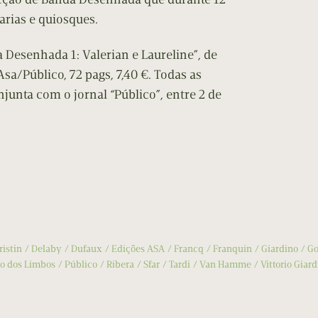
arias e quiosques.
 Desenhada 1: Valerian e Laureline”, de
sa/Público, 72 pags, 7,40 €. Todas as
unta com o jornal “Público”, entre 2 de
ristin
Delaby
Dufaux
Edições ASA
Francq
Franquin
Giardino
Go
o dos Limbos
Público
Ribera
Sfar
Tardi
Van Hamme
Vittorio Giar