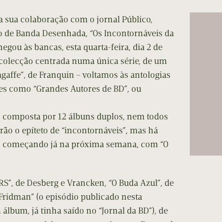
cumentos
 sua colaboração com o jornal Público,
ação de Edições
 de Banda Desenhada, “Os Incontornáveis da
egou às bancas, esta quarta-feira, dia 2 de
colecção centrada numa única série, de um
agaffe”, de Franquin – voltamos às antologias
ões como “Grandes Autores de BD”, ou
, composta por 12 álbuns duplos, nem todos
rão o epíteto de “incontornáveis”, mas há
r, começando já na próxima semana, com “O
RS”, de Desberg e Vrancken, “O Buda Azul”, de
Fridman” (o episódio publicado nesta
álbum, já tinha saído no “Jornal da BD”), de