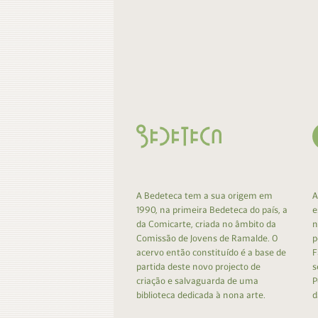
A Bedeteca tem a sua origem em
A
1990, na primeira Bedeteca do país, a
e
da Comicarte, criada no âmbito da
n
Comissão de Jovens de Ramalde. O
p
acervo então constituído é a base de
F
partida deste novo projecto de
s
criação e salvaguarda de uma
P
biblioteca dedicada à nona arte.
d