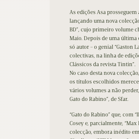
Contacto
Do
As edições Asa prosseguem a
Do
lançando uma nova colecção
BD”, cujo primeiro volume ch
Maio. Depois de uma última 
só autor – o genial “Gaston L
colectivas, na linha de ediç
Clássicos da revista Tintin”.
No caso desta nova colecção
os títulos escolhidos merece
vários volumes a não perde
Gato do Rabino”, de Sfar.
“Gato do Rabino” que, com “I
Cosey e, parcialmente, “Max 
colecção, embora inédito em 