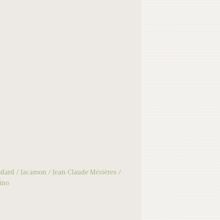
dard
Jacamon
Jean-Claude Mézières
dino