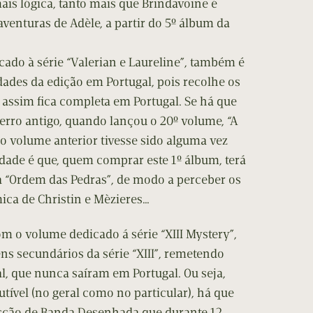
is lógica, tanto mais que Brindavoine é
venturas de Adèle, a partir do 5º álbum da
cado à série “Valerian e Laureline”, também é
dades da edição em Portugal, pois recolhe os
e assim fica completa em Portugal. Se há que
 erro antigo, quando lançou o 20º volume, “A
o volume anterior tivesse sido alguma vez
dade é que, quem comprar este 1º álbum, terá
 “Ordem das Pedras”, de modo a perceber os
mica de Christin e Mèzieres…
 o volume dedicado á série “XIII Mystery”,
ns secundários da série “XIII”, remetendo
al, que nunca saíram em Portugal. Ou seja,
tível (no geral como no particular), há que
lecção de Banda Desenhada que durante 12