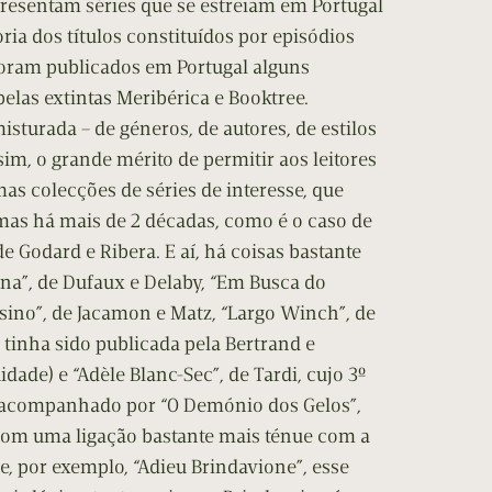
epresentam séries que se estreiam em Portugal
ria dos títulos constituídos por episódios
 foram publicados em Portugal alguns
pelas extintas Meribérica e Booktree.
sturada – de géneros, de autores, de estilos
sim, o grande mérito de permitir aos leitores
as colecções de séries de interesse, que
mas há mais de 2 décadas, como é o caso de
 Godard e Ribera. E aí, há coisas bastante
a”, de Dufaux e Delaby, “Em Busca do
sino”, de Jacamon e Matz, “Largo Winch”, de
tinha sido publicada pela Bertrand e
dade) e “Adèle Blanc-Sec”, de Tardi, cujo 3º
 acompanhado por “O Demónio dos Gelos”,
, com uma ligação bastante mais ténue com a
ue, por exemplo, “Adieu Brindavione”, esse