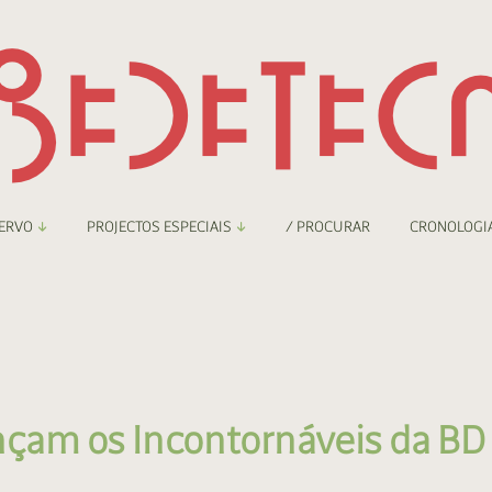
ERVO
PROJECTOS ESPECIAIS
/ PROCURAR
CRONOLOGI
braryThing
Boletim
nzineteca Comicarte
Recortes
deteca Digital
nçam os Incontornáveis da BD
nzineteca Digital