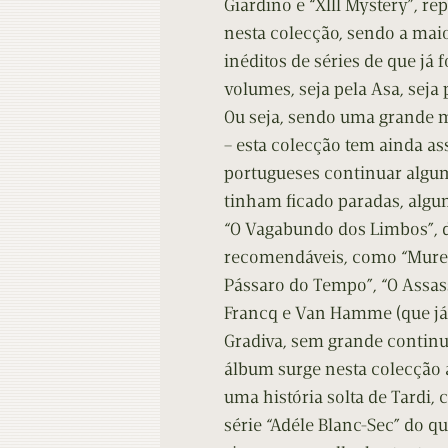
Giardino e “XIII Mystery”, r
nesta colecção, sendo a maio
inéditos de séries de que já
volumes, seja pela Asa, seja 
Ou seja, sendo uma grande mi
– esta colecção tem ainda as
portugueses continuar algum
tinham ficado paradas, algu
“O Vagabundo dos Limbos”, de
recomendáveis, como “Muren
Pássaro do Tempo”, “O Assas
Francq e Van Hamme (que já 
Gradiva, sem grande continui
álbum surge nesta colecção
uma história solta de Tardi
série “Adéle Blanc-Sec” do q