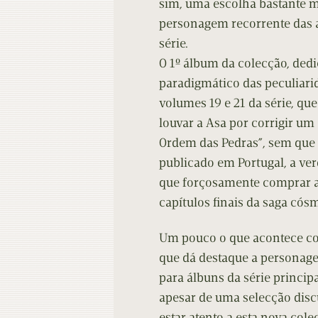
sim, uma escolha bastante ma
personagem recorrente das a
série.
O 1º álbum da colecção, dedi
paradigmático das peculiari
volumes 19 e 21 da série, qu
louvar a Asa por corrigir um
Ordem das Pedras”, sem que 
publicado em Portugal, a ver
que forçosamente comprar a
capítulos finais da saga cós
Um pouco o que acontece com
que dá destaque a personage
para álbuns da série princip
apesar de uma selecção discu
estar atento a esta nova co