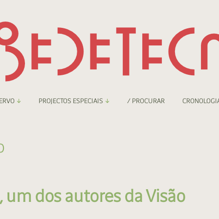
ERVO
PROJECTOS ESPECIAIS
/ PROCURAR
CRONOLOGI
braryThing
Boletim
o
nzineteca Comicarte
Recortes
deteca Digital
, um dos autores da Visão
nzineteca Digital