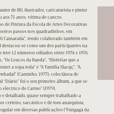
cumentos
utor de BD, ilustrador, caricaturista e pintor
ação de Edições
u aos 71 anos, vítima de cancro.
so de Pintura da Escola de Artes Decorativas
imeiros passos nos quadradinhos, em
a “O Camarada”, tendo colaborado também em
ril destacou-se como um dos participantes na
ue teve 12 números editados entre 1974 e 1976,
s, “Os Loucos da Banda”, “Histórias que a
mer a sopa toda” e “A Família Slacqç”. “A
enhada)” (Caminho, 1977), colectânea de
l “Diário” foi o seu primeiro álbum, a que se
 eléctrico do Carmo” (1979).
 e detalhado, quase sempre trabalhado a
r certeiro, sarcástico e de tom anarquista,
regular em diversas publicações (“Fungagá da