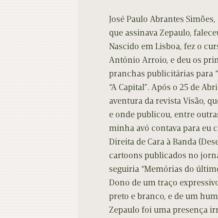
Contacto
Do
José Paulo Abrantes Simões, a
Do
que assinava Zepaulo, falece
Nascido em Lisboa, fez o cur
António Arroio, e deu os pr
pranchas publicitárias par
“A Capital”. Após o 25 de Ab
aventura da revista Visão, q
e onde publicou, entre outra
minha avó contava para eu co
Direita de Cara à Banda (Des
cartoons publicados no jorna
seguiria “Memórias do último
Dono de um traço expressivo
preto e branco, e de um humo
Zepaulo foi uma presença ir