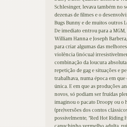
Schlesinger, levava também no se
dezenas de filmes e o desenvol
Bugs Bunny e de muitos outros 
De imediato entrou para a MGM,
William Hanna e Joseph Barbera, o
para criar algumas das melhore
violência (inócua) irresistivelm
combinação da loucura absoluta 
repetição de gag e situações e p
trabalhava, numa época em que 
única. E em que as produções an
novos, só podiam ser fruídas pl
imaginou o pacato Droopy ou o hi
(pre)versões dos contos clássicos
possivelmente, “Red Hot Riding 
capuchinho vermelho adulta, ruiv