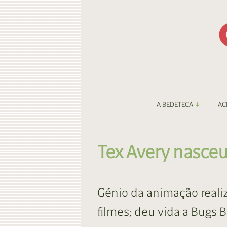
A BEDETECA
AC
Apresentação
Li
Tex Avery nasceu
Amigos da Bedeteca
Fa
Destaques
Be
Génio da animação reali
O Porto e a BD
Fa
filmes; deu vida a Bugs 