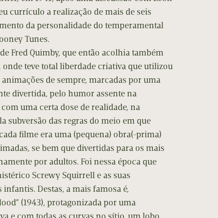
u currículo a realização de mais de seis
vimento da personalidade do temperamental
Looney Tunes.
 de Fred Quimby, que então acolhia também
nde teve total liberdade criativa que utilizou
s animações de sempre, marcadas por uma
ente divertida, pelo humor assente na
com uma certa dose de realidade, na
ela subversão das regras do meio em que
cada filme era uma (pequena) obra(-prima)
imadas, se bem que divertidas para os mais
enamente por adultos. Foi nessa época que
stérico Screwy Squirrell e as suas
 infantis. Destas, a mais famosa é,
Hood” (1943), protagonizada por uma
a e com todas as curvas no sítio, um lobo