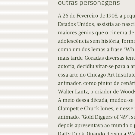
outras personagens
Contacto
Do
A 26 de Fevereiro de 1908, a peq
Do
Estados Unidos, assistia ao nasc
maiores génios que o cinema de 
adolescência sem história, form
como um dos lemas a frase “What
mais tarde. Goradas diversas te
autoria, decidiu virar-se para a
essa arte no Chicago Art Institu
animador, como pintor de cenário
Walter Lantz, o criador de Woo
A meio dessa década, mudou-se 
Clampett e Chuck Jones, e nesse
animado, “Gold Diggers of ’49”, 
depois apresentava ao mundo o 
Daffy Duck. Quando deixou a Wa