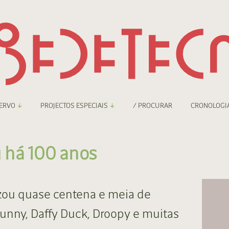
ERVO
PROJECTOS ESPECIAIS
/ PROCURAR
CRONOLOGI
braryThing
Boletim
 há 100 anos
nzineteca Comicarte
Recortes
deteca Digital
zou quase centena e meia de
nzineteca Digital
Bunny, Daffy Duck, Droopy e muitas