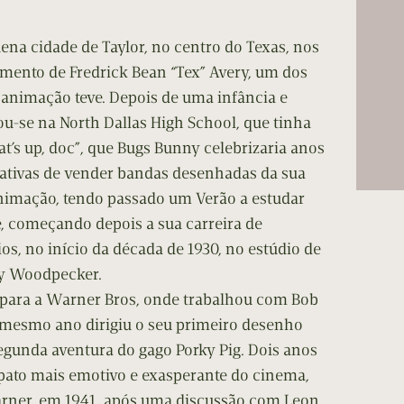
cumentos
uena cidade de Taylor, no centro do Texas, nos
ação de Edições
imento de Fredrick Bean “Tex” Avery, um dos
animação teve. Depois de uma infância e
ou-se na North Dallas High School, que tinha
’s up, doc”, que Bugs Bunny celebrizaria anos
ntativas de vender bandas desenhadas da sua
 animação, tendo passado um Verão a estudar
te, começando depois a sua carreira de
s, no início da década de 1930, no estúdio de
dy Woodpecker.
para a Warner Bros, onde trabalhou com Bob
 mesmo ano dirigiu o seu primeiro desenho
segunda aventura do gago Porky Pig. Dois anos
pato mais emotivo e exasperante do cinema,
rner, em 1941, após uma discussão com Leon