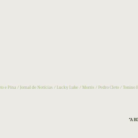
eto e Pina
Jornal de Notícias
Lucky Luke
Morris
Pedro Cleto
Tonino 
“A B