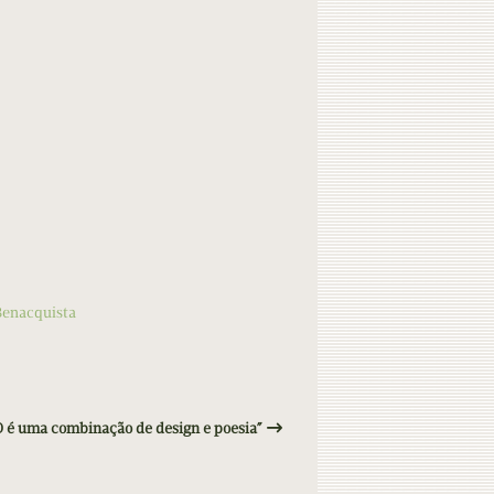
Benacquista
D é uma combinação de design e poesia”