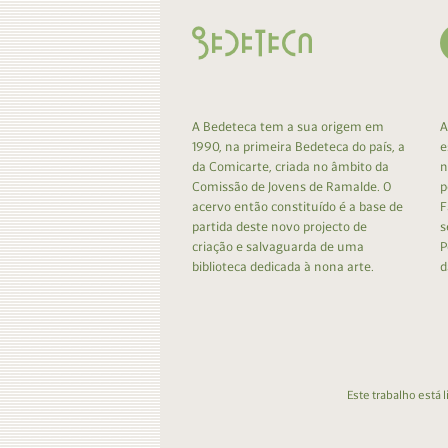
A Bedeteca tem a sua origem em
A
1990, na primeira Bedeteca do país, a
e
da Comicarte, criada no âmbito da
n
Comissão de Jovens de Ramalde. O
p
acervo então constituído é a base de
F
partida deste novo projecto de
s
criação e salvaguarda de uma
P
biblioteca dedicada à nona arte.
d
Este trabalho está