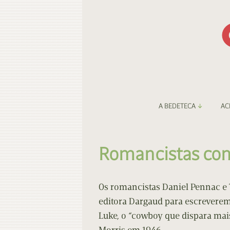
A BEDETECA
AC
Apresentação
Li
Romancistas con
Amigos da Bedeteca
Fa
Destaques
Be
Os romancistas Daniel Pennac e
editora Dargaud para escrevere
O Porto e a BD
Fa
Luke, o “cowboy que dispara mais