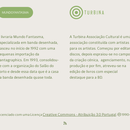
 livraria Mundo Fantasma,
A Turbina Associação Cultural é um
specializada em banda desenhada,
associação constituída com artistas
asceu no início de 1992 com uma
para os artistas. Começou por edita
equenas importação da
discos, depois espraiou-se no campo
antagraphics. Em 1993, consolidou-
da criação cénica, agenciamento, n
e com a organização do Salão do
produção e por fim, atreveu-se na
orto e desde essa data que é a casa
edição de livros com especial
a banda desenhada quase toda.
destaque para a BD.
Creative Commons - Atribuição 3.0 Portugal
 licenciado com uma Licença
.
1990-