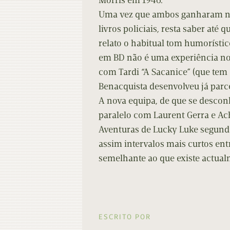
Morris em 1946.
Contacto
Do
Uma vez que ambos ganharam no
livros policiais, resta saber até
Do
relato o habitual tom humorístic
em BD não é uma experiência no
com Tardi “A Sacanice” (que tem
Benacquista desenvolveu já parce
A nova equipa, de que se descon
paralelo com Laurent Gerra e Ach
Aventuras de Lucky Luke segundo
assim intervalos mais curtos en
semelhante ao que existe actual
ESCRITO POR