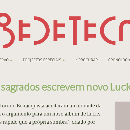
ERVO
PROJECTOS ESPECIAIS
/ PROCURAR
CRONOLOGI
braryThing
Boletim
sagrados escrevem novo Luc
nzineteca Comicarte
Recortes
deteca Digital
 Tonino Benacquista aceitaram um convite da
m o argumento para um novo álbum de Lucky
nzineteca Digital
 rápido que a própria sombra”, criado por