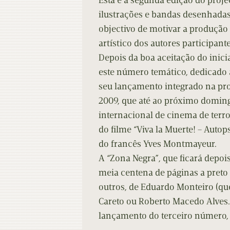
Esta é a segunda edição do proj
Contacto
Do
ilustrações e bandas desenhadas
objectivo de motivar a produção
Do
artístico dos autores participante
Depois da boa aceitação do inici
este número temático, dedicado a
seu lançamento integrado na pr
2009, que até ao próximo doming
internacional de cinema de terror
do filme “Viva la Muerte! – Auto
do francês Yves Montmayeur.
A “Zona Negra”, que ficará depois
meia centena de páginas a preto
outros, de Eduardo Monteiro (que
Careto ou Roberto Macedo Alves. 
lançamento do terceiro número,