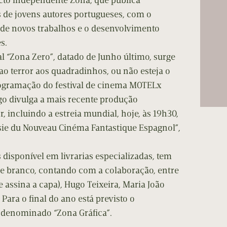
ecto independente Zona, que publica
cumentos
 de jovens autores portugueses, com o
 de novos trabalhos e o desenvolvimento
ação de Edições
s.
al “Zona Zero”, datado de Junho último, surge
o terror aos quadradinhos, ou não esteja o
ogramação do festival de cinema MOTELx
o divulga a mais recente produção
, incluindo a estreia mundial, hoje, às 19h30,
psie du Nouveau Cinéma Fantastique Espagnol”,
 disponível em livrarias especializadas, tem
 e branco, contando com a colaboração, entre
 assina a capa), Hugo Teixeira, Maria João
Para o final do ano está previsto o
 denominado “Zona Gráfica”.