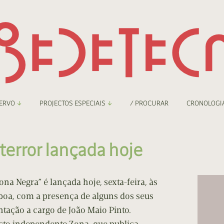
ERVO
PROJECTOS ESPECIAIS
/ PROCURAR
CRONOLOGI
braryThing
Boletim
terror lançada hoje
nzineteca Comicarte
Recortes
deteca Digital
na Negra” é lançada hoje, sexta-feira, às
sboa, com a presença de alguns dos seus
nzineteca Digital
tação a cargo de João Maio Pinto.