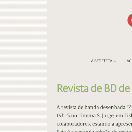
A BEDETECA
AC
Apresentação
Li
Revista de BD de 
Amigos da Bedeteca
Fa
Destaques
Be
A revista de banda desenhada “Zo
19h15 no cinema S. Jorge, em Li
O Porto e a BD
Fa
colaboradores, estando a apresen