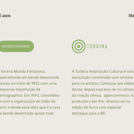
5 anos
Hi
 livraria Mundo Fantasma,
A Turbina Associação Cultural é um
specializada em banda desenhada,
associação constituída com artistas
asceu no início de 1992 com uma
para os artistas. Começou por edita
equenas importação da
discos, depois espraiou-se no campo
antagraphics. Em 1993, consolidou-
da criação cénica, agenciamento, n
e com a organização do Salão do
produção e por fim, atreveu-se na
orto e desde essa data que é a casa
edição de livros com especial
a banda desenhada quase toda.
destaque para a BD.