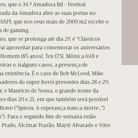
cumentos
bro, que o 34.º Amadora Bd – Festival
ada da Amadora abre as suas portas no
ação de Edições
SSAP), que nos seus mais de 2000 m2 recebe o
a de gaming.
o, que se prolonga até dia 29, é “Clássicos
l vai aproveitar para comemorar os aniversários
-Homem (85 anos), Tex (75), Mônica (60) e
sivas e, nalguns casos, a presença de
ua existência. É o caso de Bob McLeod, Mike
dores do super-herói presentes dias 28 e 29;
r, e Maurício de Sousa, o grande nome da
tes dias 20 e 21, em que também será possível
 Bravo (“Spirou: A esperança nunca morre…”)
”). Para o segundo fim-de-semana estão
rado, Alcimar Frazão, Mayté Alvarado e Vitor