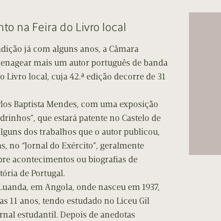
cumentos
o na Feira do Livro local
ação de Edições
dição já com alguns anos, a Câmara
enagear mais um autor português de banda
 Livro local, cuja 42.ª edição decorre de 31
arlos Baptista Mendes, com uma exposição
adrinhos”, que estará patente no Castelo de
alguns dos trabalhos que o autor publicou,
, no “Jornal do Exército”, geralmente
bre acontecimentos ou biografias de
ória de Portugal.
 Luanda, em Angola, onde nasceu em 1937,
s 11 anos, tendo estudado no Liceu Gil
rnal estudantil. Depois de anedotas