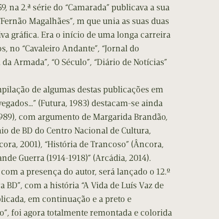
9, na 2.ª série do “Camarada” publicava a sua
Fernão Magalhães”, m que unia as suas duas
iva gráfica. Era o início de uma longa carreira
s, no “Cavaleiro Andante”, “Jornal do
a da Armada”, “O Século”, “Diário de Notícias”
pilação de algumas destas publicações em
egados…” (Futura, 1983) destacam-se ainda
 1989), com argumento de Margarida Brandão,
io de BD do Centro Nacional de Cultura,
ora, 2001), “História de Trancoso” (Âncora,
nde Guerra (1914-1918)” (Arcádia, 2014).
, com a presença do autor, será lançado o 12.º
BD”, com a história “A Vida de Luís Vaz de
icada, em continuação e a preto e
to”, foi agora totalmente remontada e colorida