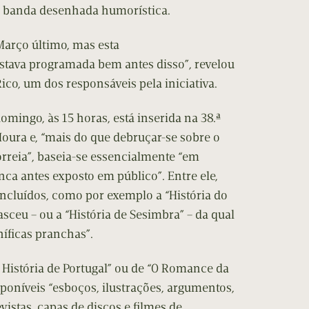
 banda desenhada humorística.
 Março último, mas esta
tava programada bem antes disso”, revelou
Rico, um dos responsáveis pela iniciativa.
omingo, às 15 horas, está inserida na 38.ª
Moura e, “mais do que debruçar-se sobre o
orreia”, baseia-se essencialmente “em
ca antes exposto em público”. Entre ele,
ncluídos, como por exemplo a “História do
asceu – ou a “História de Sesimbra” – da qual
íficas pranchas”.
 História de Portugal” ou de “O Romance da
poníveis “esboços, ilustrações, argumentos,
revistas, capas de discos e filmes de