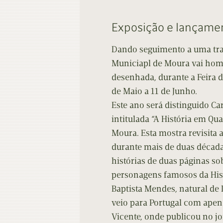
Contacto
Do
Exposição e lançament
Do
Dando seguimento a uma tra
Municiapl de Moura vai hom
desenhada, durante a Feira do
de Maio a 11 de Junho.
Este ano será distinguido C
intitulada “A História em Qu
Moura. Esta mostra revisita 
durante mais de duas décadas
histórias de duas páginas so
personagens famosos da Hist
Baptista Mendes, natural de
veio para Portugal com apena
Vicente, onde publicou no jo