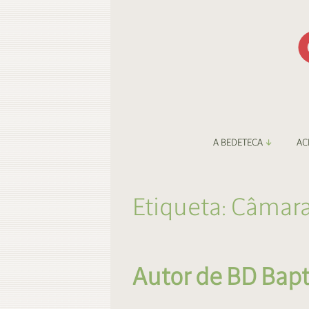
A BEDETECA
AC
Apresentação
Li
Etiqueta:
Câmara
Amigos da Bedeteca
Fa
Destaques
Be
Autor de BD Ba
O Porto e a BD
Fa