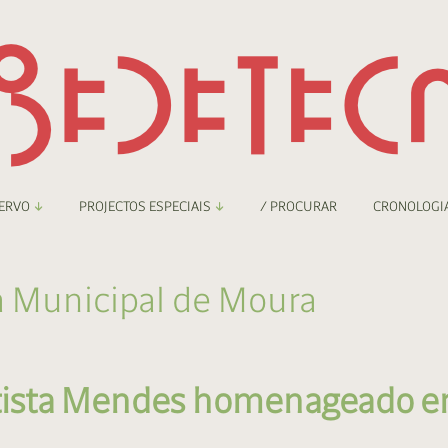
ERVO
PROJECTOS ESPECIAIS
/ PROCURAR
CRONOLOGI
braryThing
Boletim
 Municipal de Moura
nzineteca Comicarte
Recortes
deteca Digital
ptista Mendes homenageado 
nzineteca Digital