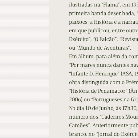
ilustradas na “Flama”, em 195
primeira banda desenhada, “
paixões: a História e a narrat
em que publicou, entre outro
Exército”, “O Falcão”, “Revist
ou “Mundo de Aventuras”.
Em álbum, para além da com
“Por mares nunca dantes nav
“Infante D. Henrique” (ASA,
obra distinguida com o Prém
“História de Penamacor” (Ânc
2006) ou “Portugueses na Gra
No dia 10 de Junho, às 17h30
número dos “Cadernos Moura 
Camões”. Anteriormente publ
branco, no “Jornal do Exérci