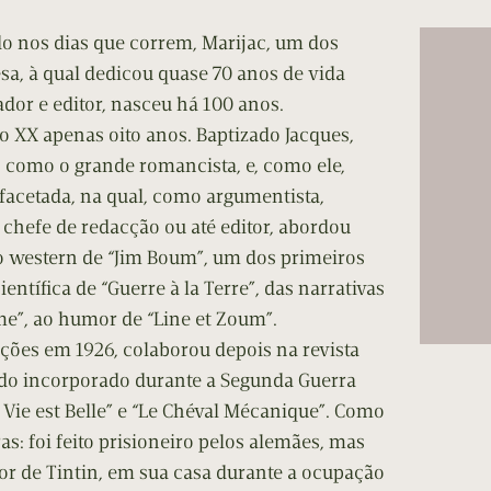
cumentos
o nos dias que correm, Marijac, um dos
ação de Edições
a, à qual dedicou quase 70 anos de vida
or e editor, nasceu há 100 anos.
lo XX apenas oito anos. Baptizado Jacques,
 como o grande romancista, e, como ele,
facetada, na qual, como argumentista,
chefe de redacção ou até editor, abordou
do western de “Jim Boum”, um dos primeiros
ientífica de “Guerre à la Terre”, das narrativas
me”, ao humor de “Line et Zoum”.
ações em 1926, colaborou depois na revista
sido incorporado durante a Segunda Guerra
a Vie est Belle” e “Le Chéval Mécanique”. Como
as: foi feito prisioneiro pelos alemães, mas
dor de Tintin, em sua casa durante a ocupação