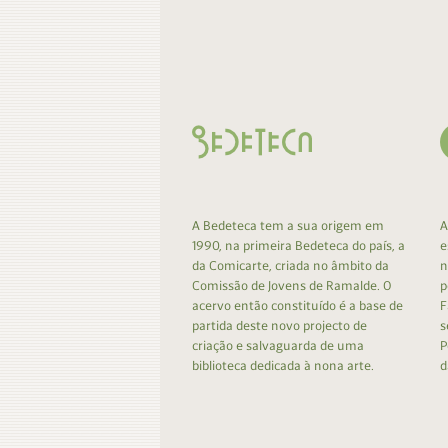
A Bedeteca tem a sua origem em
A
1990, na primeira Bedeteca do país, a
e
da Comicarte, criada no âmbito da
n
Comissão de Jovens de Ramalde. O
p
acervo então constituído é a base de
F
partida deste novo projecto de
s
criação e salvaguarda de uma
P
biblioteca dedicada à nona arte.
d