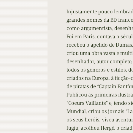
Contacto
Do
Injustamente pouco lembrad
Do
grandes nomes da BD frances
como argumentista, desenhad
Foi em Paris, contava o sécu
recebeu o apelido de Dumas,
criou uma obra vasta e multi
desenhador, autor completo, 
todos os géneros e estilos, 
criados na Europa, à ficção-c
de piratas de “Captain Fantô
Publicou as primeiras ilustr
“Coeurs Vaillants” e, tendo 
Mundial, criou os jornais “L
os seus heróis, viveu aventur
fugiu; acolheu Hergé, o cria