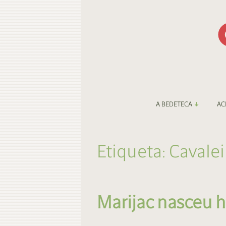
A BEDETECA
AC
Apresentação
Li
Etiqueta:
Cavale
Amigos da Bedeteca
Fa
Destaques
Be
Marijac nasceu h
O Porto e a BD
Fa