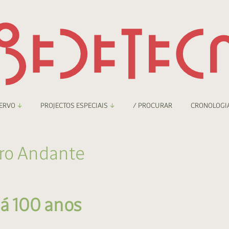
ERVO
PROJECTOS ESPECIAIS
/ PROCURAR
CRONOLOGI
braryThing
Boletim
iro Andante
nzineteca Comicarte
Recortes
deteca Digital
á 100 anos
nzineteca Digital