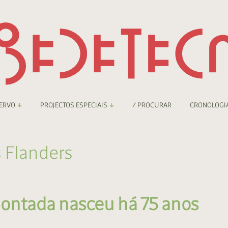
ERVO
PROJECTOS ESPECIAIS
/ PROCURAR
CRONOLOGI
braryThing
Boletim
 Flanders
nzineteca Comicarte
Recortes
deteca Digital
 montada nasceu há 75 anos
nzineteca Digital