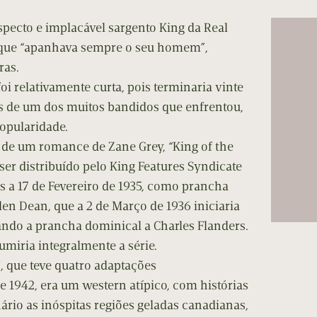
cumentos
nspecto e implacável sargento King da Real
ação de Edições
 que “apanhava sempre o seu homem”,
ras.
foi relativamente curta, pois terminaria vinte
s de um dos muitos bandidos que enfrentou,
opularidade.
de um romance de Zane Grey, “King of the
er distribuído pelo King Features Syndicate
s a 17 de Fevereiro de 1935, como prancha
en Dean, que a 2 de Março de 1936 iniciaria
ando a prancha dominical a Charles Flanders.
umiria integralmente a série.
, que teve quatro adaptações
e 1942, era um western atípico, com histórias
ário as inóspitas regiões geladas canadianas,