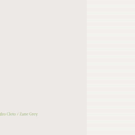
dro Cleto
Zane Grey