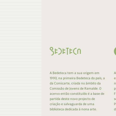
A Bedeteca tem a sua origem em
A
1990, na primeira Bedeteca do país, a
e
da Comicarte, criada no âmbito da
n
Comissão de Jovens de Ramalde. O
p
acervo então constituído é a base de
F
partida deste novo projecto de
s
criação e salvaguarda de uma
P
biblioteca dedicada à nona arte.
d