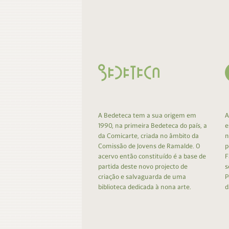
A Bedeteca tem a sua origem em
A
1990, na primeira Bedeteca do país, a
e
da Comicarte, criada no âmbito da
n
Comissão de Jovens de Ramalde. O
p
acervo então constituído é a base de
F
partida deste novo projecto de
s
criação e salvaguarda de uma
P
biblioteca dedicada à nona arte.
d