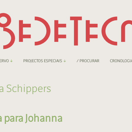
ERVO
PROJECTOS ESPECIAIS
/ PROCURAR
CRONOLOGI
braryThing
Boletim
a Schippers
nzineteca Comicarte
Recortes
deteca Digital
a para Johanna
nzineteca Digital