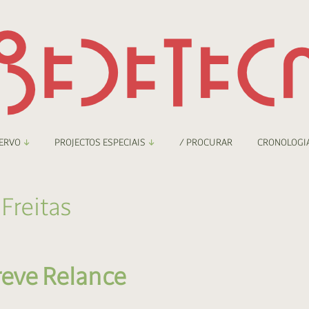
ERVO
PROJECTOS ESPECIAIS
/ PROCURAR
CRONOLOGI
braryThing
Boletim
 Freitas
nzineteca Comicarte
Recortes
deteca Digital
eve Relance
nzineteca Digital