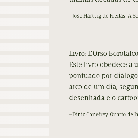
—José Hartvig de Freitas, A Se
Livro: L’Orso Borotalc
Este livro obedece a 
pontuado por diálogo
arco de um dia, segu
desenhada e o cartoo
—Diniz Conefrey, Quarto de J