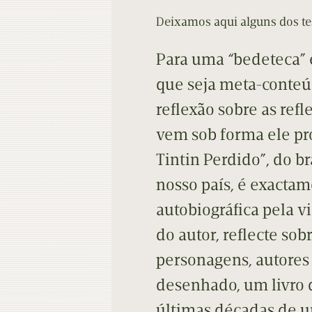
Deixamos aqui alguns dos t
Para uma “bedeteca” 
que seja meta-conteú
reflexão sobre as ref
vem sob forma ele pr
Tintin Perdido”, do br
nosso país, é exacta
autobiográfica pela v
do autor, reflecte sob
personagens, autores 
desenhado, um livro 
últimas décadas de 