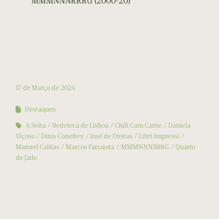
MMMNNNRRRG (2000-20)
17 de Março de 2024
Destaques
A Seita
Bedeteca de Lisboa
Chili Com Carne
Daniela
Viçoso
Dinis Conefrey
José de Freitas
Libri Impressi
Manuel Caldas
Marcos Farrajota
MMMNNNRRRG
Quarto
de Jade