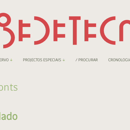
ERVO
PROJECTOS ESPECIAIS
/ PROCURAR
CRONOLOGI
braryThing
Boletim
onts
nzineteca Comicarte
Recortes
deteca Digital
lado
nzineteca Digital