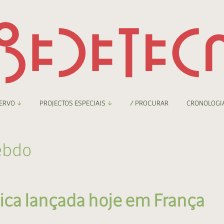
ERVO
PROJECTOS ESPECIAIS
/ PROCURAR
CRONOLOGI
braryThing
Boletim
ebdo
nzineteca Comicarte
Recortes
deteca Digital
írica lançada hoje em França
nzineteca Digital