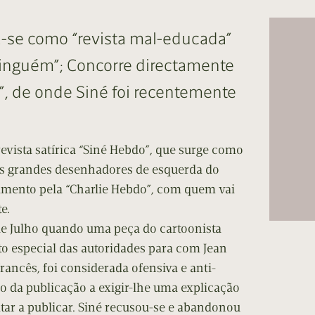
cumentos
-se como “revista mal-educada”
ação de Edições
ninguém”; Concorre directamente
”, de onde Siné foi recentemente
evista satírica “Siné Hebdo”, que surge como
os grandes desenhadores de esquerda do
imento pela “Charlie Hebdo”, com quem vai
e.
 Julho quando uma peça do cartoonista
o especial das autoridades para com Jean
francês, foi considerada ofensiva e anti-
ão da publicação a exigir-lhe uma explicação
ltar a publicar. Siné recusou-se e abandonou