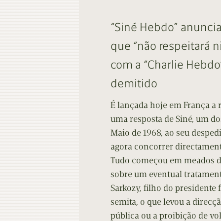
Contacto
Do
“Siné Hebdo” anuncia
Do
que “não respeitará 
com a “Charlie Hebdo
demitido
É lançada hoje em França a r
uma resposta de Siné, um d
Maio de 1968, ao seu desped
agora concorrer directament
Tudo começou em meados de
sobre um eventual tratament
Sarkozy, filho do presidente 
semita, o que levou a direcç
pública ou a proibição de vo