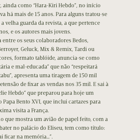
r, ainda como “Hara-Kiri Hebdo”, no início
va há mais de 15 anos. Para alguns tratou-se
 a velha guarda da revista, a que pertence
nos, e os autores mais jovens.
a entre os seus colaboradores Bedos,
Berroyer, Geluck, Mix & Remix, Tardi ou
cores, formato tablóide, anuncia-se como
tária e mal-educada” que não “respeitará
bu”, apresenta uma tiragem de 150 mil
etensão de fixar as vendas nos 35 mil. E sai à
arlie Hebdo” que preparou para hoje um
 Papa Bento XVI, que inclui cartazes para
ima visita a França.
o que mostra um avião de papel feito, com a
bater no palácio do Eliseu, tem como título:
ai ficar na memória…”.