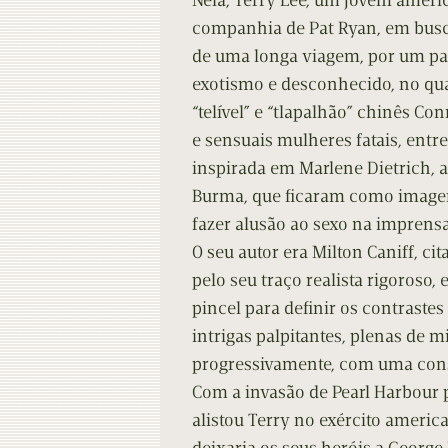
Nela, Terry Lee, um jovem ameri
Contacto
Do
companhia de Pat Ryan, em busca
de uma longa viagem, por um paí
Do
exotismo e desconhecido, no qua
“telível” e “tlapalhão” chinês Co
e sensuais mulheres fatais, entre
inspirada em Marlene Dietrich, a
Burma, que ficaram como imagen
fazer alusão ao sexo na imprens
O seu autor era Milton Caniff, ci
pelo seu traço realista rigoroso,
pincel para definir os contraste
intrigas palpitantes, plenas de m
progressivamente, com uma cons
Com a invasão de Pearl Harbour p
alistou Terry no exército americ