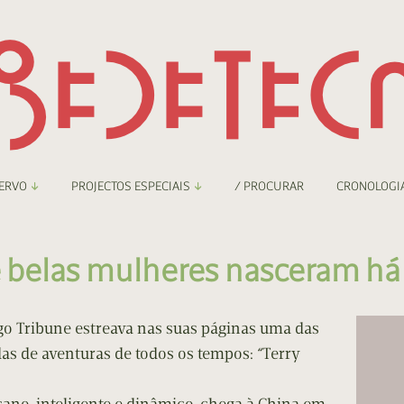
ERVO
PROJECTOS ESPECIAIS
/ PROCURAR
CRONOLOGI
braryThing
Boletim
s e belas mulheres nasceram há
nzineteca Comicarte
Recortes
deteca Digital
o Tribune estreava nas suas páginas uma das
s de aventuras de todos os tempos: “Terry
nzineteca Digital