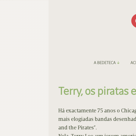
A BEDETECA
AC
Apresentação
Li
Terry, os pirata
Amigos da Bedeteca
Fa
Destaques
Be
Há exactamente 75 anos o Chicag
mais elogiadas bandas desenhada
O Porto e a BD
Fa
and the Pirates”.