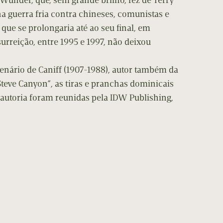
 Wunder, que, sem grande brilho, fez de Terry
na guerra fria contra chineses, comunistas e
que se prolongaria até ao seu final, em
surreição, entre 1995 e 1997, não deixou
enário de Caniff (1907-1988), autor também da
Steve Canyon”, as tiras e pranchas dominicais
a autoria foram reunidas pela IDW Publishing,