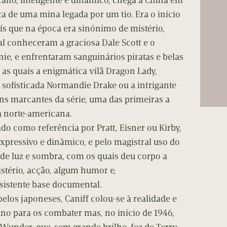
cano, inteligente e dinâmico, chega à China em
cumentos
 de uma mina legada por um tio. Era o início
s que na época era sinónimo de mistério,
ação de Edições
l conheceram a graciosa Dale Scott e o
nnie, e enfrentaram sanguinários piratas e belas
 as quais a enigmática vilã Dragon Lady,
 sofisticada Normandie Drake ou a intrigante
s marcantes da série, uma das primeiras a
a norte-americana.
tado como referência por Pratt, Eisner ou Kirby,
 expressivo e dinâmico, e pelo magistral uso do
s de luz e sombra, com os quais deu corpo a
istério, acção, algum humor e,
istente base documental.
elos japoneses, Caniff colou-se à realidade e
ano para os combater mas, no início de 1946,