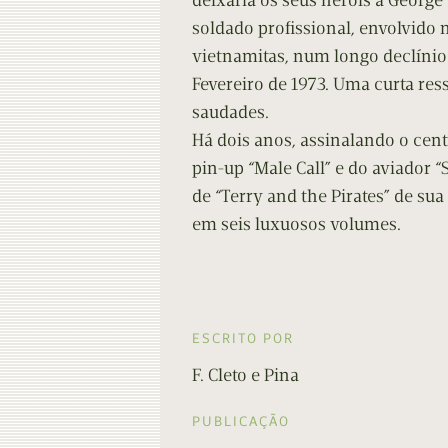
deixaria os seus heróis a George
soldado profissional, envolvido 
vietnamitas, num longo declínio 
Fevereiro de 1973. Uma curta res
saudades.
Há dois anos, assinalando o cent
pin-up “Male Call” e do aviador “
de “Terry and the Pirates” de su
em seis luxuosos volumes.
ESCRITO POR
F. Cleto e Pina
PUBLICAÇÃO