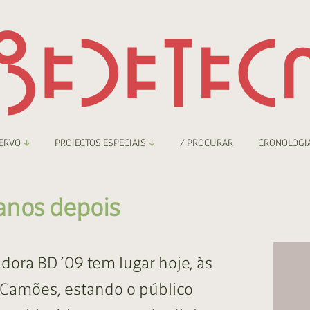
ERVO
PROJECTOS ESPECIAIS
/ PROCURAR
CRONOLOGI
braryThing
Boletim
anos depois
nzineteca Comicarte
Recortes
deteca Digital
dora BD ’09 tem lugar hoje, às
nzineteca Digital
 Camões, estando o público