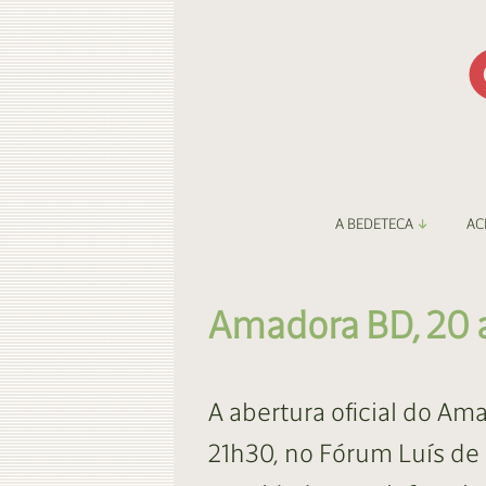
A BEDETECA
AC
Apresentação
Li
Amadora BD, 20 
Amigos da Bedeteca
Fa
Destaques
Be
A abertura oficial do Ama
O Porto e a BD
Fa
21h30, no Fórum Luís de