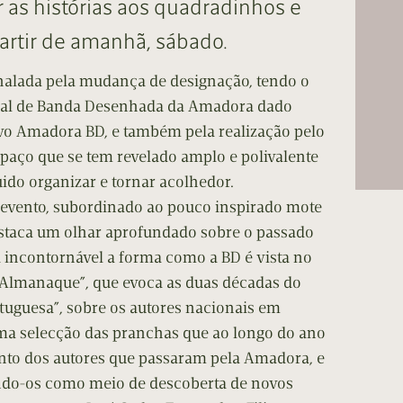
r as histórias aos quadradinhos e
cumentos
artir de amanhã, sábado.
ação de Edições
inalada pela mudança de designação, tendo o
onal de Banda Desenhada da Amadora dado
vo Amadora BD, e também pela realização pelo
paço que se tem revelado amplo e polivalente
ido organizar e tornar acolhedor.
o evento, subordinado ao pouco inspirado mote
estaca um olhar aprofundado sobre o passado
a incontornável a forma como a BD é vista no
 “Almanaque”, que evoca as duas décadas do
uguesa”, sobre os autores nacionais em
uma selecção das pranchas que ao longo do ano
nto dos autores que passaram pela Amadora, e
ndo-os como meio de descoberta de novos