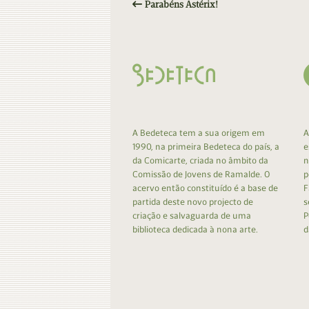
Parabéns Astérix!
A Bedeteca tem a sua origem em
A
1990, na primeira Bedeteca do país, a
e
da Comicarte, criada no âmbito da
n
Comissão de Jovens de Ramalde. O
p
acervo então constituído é a base de
F
partida deste novo projecto de
s
criação e salvaguarda de uma
P
biblioteca dedicada à nona arte.
d