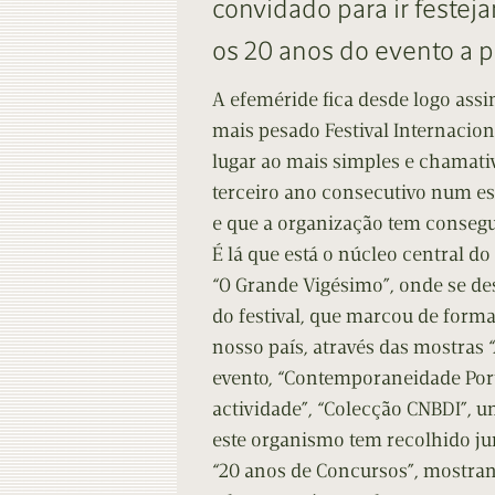
convidado para ir festeja
Contacto
Do
os 20 anos do evento a p
Do
A efeméride fica desde logo ass
mais pesado Festival Internaci
lugar ao mais simples e chamati
terceiro ano consecutivo num es
e que a organização tem consegu
É lá que está o núcleo central d
“O Grande Vigésimo”, onde se d
do festival, que marcou de form
nosso país, através das mostras
evento, “Contemporaneidade Port
actividade”, “Colecção CNBDI”, 
este organismo tem recolhido ju
“20 anos de Concursos”, mostra