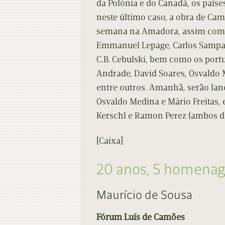
da Polónia e do Canadá, os país
neste último caso, a obra de Cam
semana na Amadora, assim co
Emmanuel Lepage, Carlos Sampayo
C.B. Cebulski, bem como os portug
Andrade, David Soares, Osvaldo
entre outros. Amanhã, serão lanç
Osvaldo Medina e Mário Freitas, 
Kerschl e Ramon Perez (ambos d
[Caixa]
20 anos, 5 homena
Maurício de Sousa
Fórum Luís de Camões