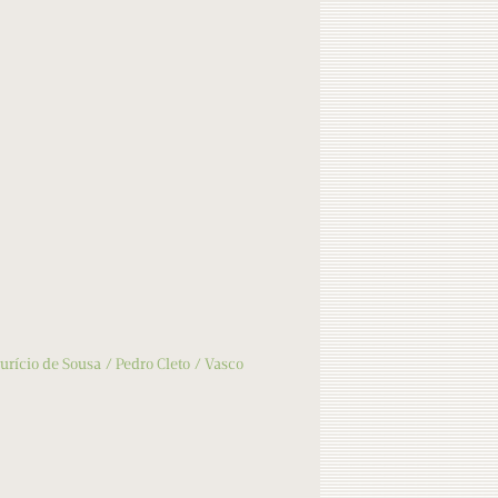
urício de Sousa
Pedro Cleto
Vasco