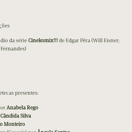
ções
dio da série
Cinekomix!!!
de Edgar Pêra (Will Eisner;
 Fernandes)
tecas presentes:
por
Anabela Rego
r
Cândida Silva
o Monteiro