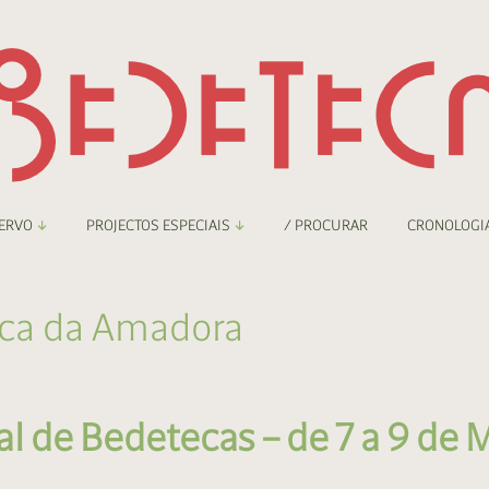
ERVO
PROJECTOS ESPECIAIS
/ PROCURAR
CRONOLOGI
braryThing
Boletim
ca da Amadora
nzineteca Comicarte
Recortes
deteca Digital
l de Bedetecas – de 7 a 9 de 
nzineteca Digital