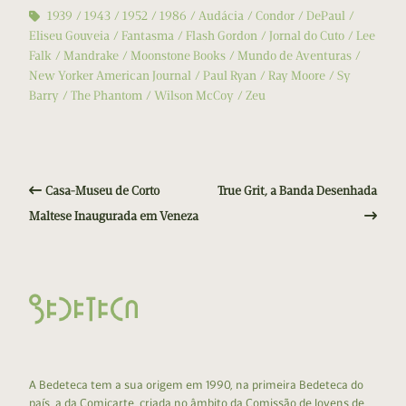
1939
1943
1952
1986
Audácia
Condor
DePaul
Eliseu Gouveia
Fantasma
Flash Gordon
Jornal do Cuto
Lee
Falk
Mandrake
Moonstone Books
Mundo de Aventuras
New Yorker American Journal
Paul Ryan
Ray Moore
Sy
Barry
The Phantom
Wilson McCoy
Zeu
Casa-Museu de Corto
True Grit, a Banda Desenhada
Maltese Inaugurada em Veneza
A Bedeteca tem a sua origem em 1990, na primeira Bedeteca do
país, a da Comicarte, criada no âmbito da Comissão de Jovens de