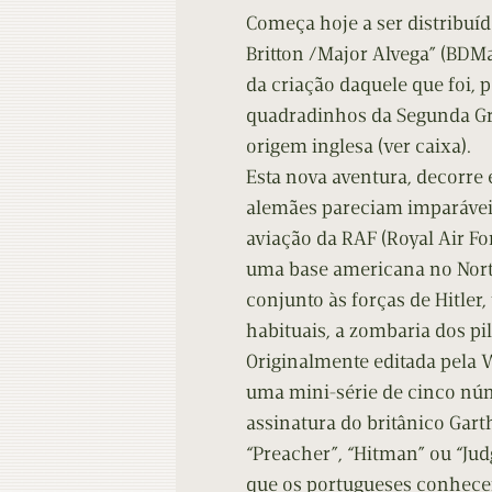
Começa hoje a ser distribuído
Britton /Major Alvega” (BDMa
da criação daquele que foi, 
quadradinhos da Segunda Gr
origem inglesa (ver caixa).
Esta nova aventura, decorre
alemães pareciam imparáveis
aviação da RAF (Royal Air For
uma base americana no Norte
conjunto às forças de Hitler
habituais, a zombaria dos pi
Originalmente editada pela 
uma mini-série de cinco núm
assinatura do britânico Gart
“Preacher”, “Hitman” ou “Jud
que os portugueses conhece