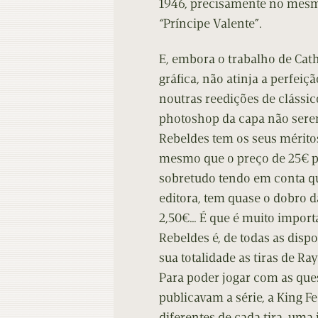
1946, precisamente no mesmo
“Príncipe Valente”.
E, embora o trabalho de Cath
gráfica, não atinja a perfei
noutras reedições de clássic
photoshop da capa não sere
Rebeldes tem os seus mérito
mesmo que o preço de 25€ po
sobretudo tendo em conta q
editora, tem quase o dobro 
2,50€… É que é muito import
Rebeldes é, de todas as disp
sua totalidade as tiras de R
Para poder jogar com as ques
publicavam a série, a King F
diferentes de cada tira, uma