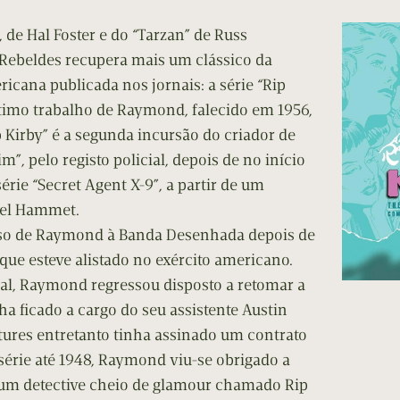
cumentos
 de Hal Foster e do “Tarzan” de Russ
ação de Edições
Rebeldes recupera mais um clássico da
cana publicada nos jornais: a série “Rip
timo trabalho de Raymond, falecido em 1956,
 Kirby” é a segunda incursão do criador de
m”, pelo registo policial, depois de no início
érie “Secret Agent X-9”, a partir de um
iel Hammet.
esso de Raymond à Banda Desenhada depois de
ue esteve alistado no exército americano.
al, Raymond regressou disposto a retomar a
ha ficado a cargo do seu assistente Austin
tures entretanto tinha assinado um contrato
série até 1948, Raymond viu-se obrigado a
um detective cheio de glamour chamado Rip