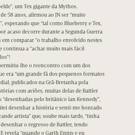
belde”, um Tex gigante da Mythos.
, de 58 anos, afirmou ao JN ser “muito
”, esperando que “tal como Blueberry e Tex,
por acaso decorre durante a Segunda Guerra
s em comparar “o trabalho envolvido nestes
 continua a “achar muito mais fácil
los”!
 permitiu-lhe o reencontro com um dos
 que era “um grande fã dos pequenos formatos
ial, publicados na Grã-Bretanha pela
stórias com aviões, muitas delas de Battler
 as “desenhadas pelo britânico Ian Kennedy”,
itei desenhar a história e senti-me honrado
rande artista” que, soube mais tarde, “tinha
 desenhar o regresso de Battler, tendo
. E revela “quando o Garth Ennis e eu