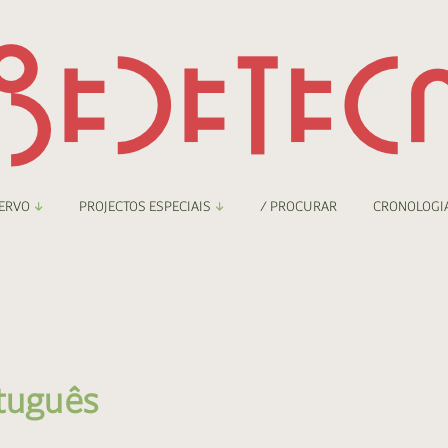
ERVO
PROJECTOS ESPECIAIS
/ PROCURAR
CRONOLOGI
braryThing
Boletim
nzineteca Comicarte
Recortes
deteca Digital
rtuguês
nzineteca Digital