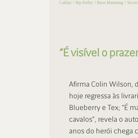
Caldas
Rip Kirby
Russ Manning
Secre
“É visível o praz
Afirma Colin Wilson,
hoje regressa às livr
Blueberry e Tex; “É m
cavalos”, revela o au
anos do herói chega 