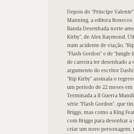
Contacto
Do
Depois do “Principe Valente”,
Do
Manning, a editora Bonecos 
Banda Desenhada norte-ameri
Kirby”, de Alex Raymond. Úl
num acidente de viação, “Rip
“Flash Gordon” e de “Jungle Ji
de carreira ter desenhado a s
argumento do escritor Dash
“Rip Kirby” assinala o regr
um período de 22 meses em q
Terminada a II Guerra Mundi
série “Flash Gordon”, que tin
Briggs, mas como a King Fea
com Briggs para desenhar a 
criar um novo personagem, 