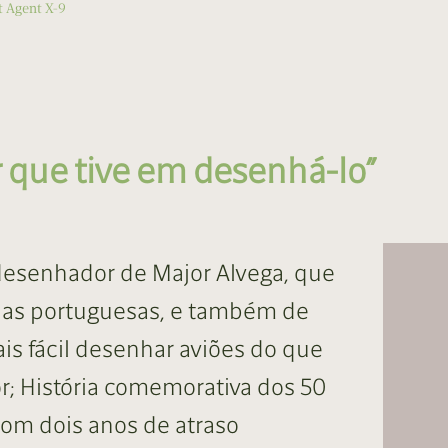
t Agent X-9
er que tive em desenhá-lo”
 desenhador de Major Alvega, que
arias portuguesas, e também de
ais fácil desenhar aviões do que
tor; História comemorativa dos 50
com dois anos de atraso