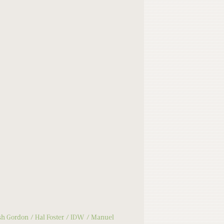
sh Gordon
Hal Foster
IDW
Manuel