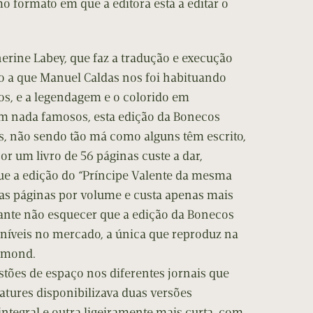
 formato em que a editora está a editar o
erine Labey, que faz a tradução e execução
ção a que Manuel Caldas nos foi habituando
os, e a legendagem e o colorido em
m nada famosos, esta edição da Bonecos
s, não sendo tão má como alguns têm escrito,
r um livro de 56 páginas custe a dar,
ue a edição do “Príncipe Valente da mesma
das páginas por volume e custa apenas mais
ante não esquecer que a edição da Bonecos
oníveis no mercado, a única que reproduz na
aymond.
tões de espaço nos diferentes jornais que
eatures disponibilizava duas versões
 integral e outra ligeiramente mais curta, com