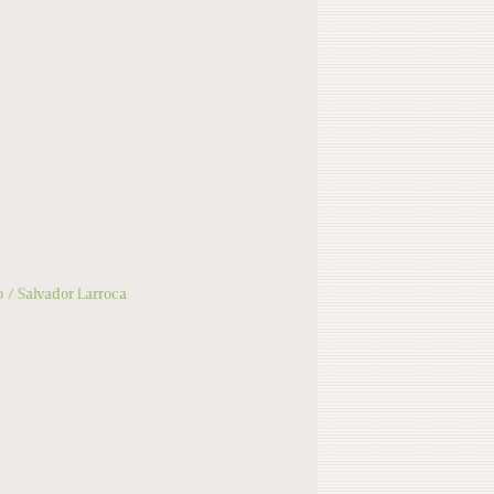
o
Salvador Larroca