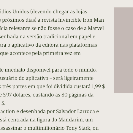
cumentos
ádios Unidos (devendo chegar às lojas
ação de Edições
 próximos dias) a revista Invincible Iron Man
ícia relevante se não fosse o caso de a Marvel
esenhada na versão tradicional em papel e
ra o aplicativo da editora nas plataformas
 que acontece pela primeira vez em
á de imediato disponível para todo o mundo,
suário do aplicativo – será ligeiramente
três partes em que foi dividida custará 1,99 $
de 5,97 dólares, custando as 80 páginas da
 $.
 Fraction e desenhada por Salvador Larroca e
stá centrada na figura do Mandarim, um
assassinar o multimilionário Tony Stark, ou