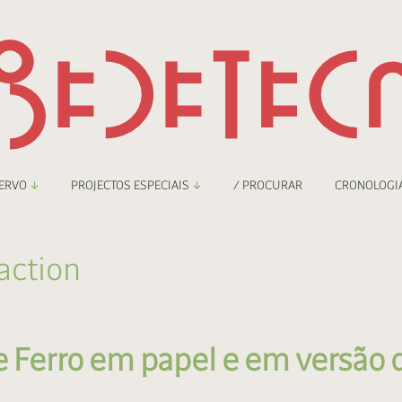
ERVO
PROJECTOS ESPECIAIS
/ PROCURAR
CRONOLOGI
braryThing
Boletim
action
nzineteca Comicarte
Recortes
deteca Digital
Ferro em papel e em versão d
nzineteca Digital