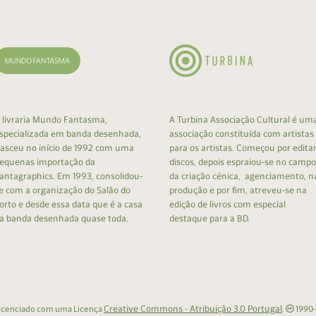
 livraria Mundo Fantasma,
A Turbina Associação Cultural é um
specializada em banda desenhada,
associação constituída com artistas
asceu no início de 1992 com uma
para os artistas. Começou por edita
equenas importação da
discos, depois espraiou-se no campo
antagraphics. Em 1993, consolidou-
da criação cénica, agenciamento, n
e com a organização do Salão do
produção e por fim, atreveu-se na
orto e desde essa data que é a casa
edição de livros com especial
a banda desenhada quase toda.
destaque para a BD.
Creative Commons - Atribuição 3.0 Portugal
 licenciado com uma Licença
.
1990-