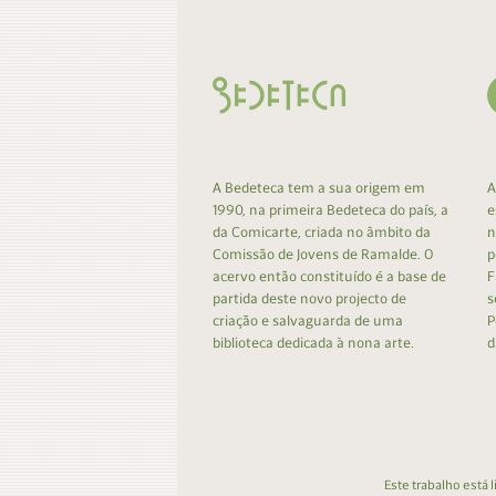
A Bedeteca tem a sua origem em
A
1990, na primeira Bedeteca do país, a
e
da Comicarte, criada no âmbito da
n
Comissão de Jovens de Ramalde. O
p
acervo então constituído é a base de
F
partida deste novo projecto de
s
criação e salvaguarda de uma
P
biblioteca dedicada à nona arte.
d
Este trabalho está