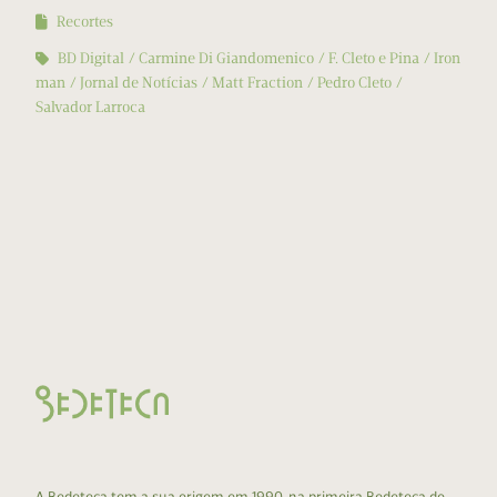
Recortes
BD Digital
Carmine Di Giandomenico
F. Cleto e Pina
Iron
man
Jornal de Notícias
Matt Fraction
Pedro Cleto
Salvador Larroca
A Bedeteca tem a sua origem em 1990, na primeira Bedeteca do