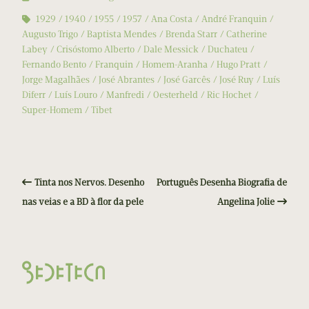
1929
1940
1955
1957
Ana Costa
André Franquin
Augusto Trigo
Baptista Mendes
Brenda Starr
Catherine
Labey
Crisóstomo Alberto
Dale Messick
Duchateu
Fernando Bento
Franquin
Homem-Aranha
Hugo Pratt
Jorge Magalhães
José Abrantes
José Garcês
José Ruy
Luís
Diferr
Luís Louro
Manfredi
Oesterheld
Ric Hochet
Super-Homem
Tibet
Tinta nos Nervos. Desenho
Português Desenha Biografia de
nas veias e a BD à flor da pele
Angelina Jolie