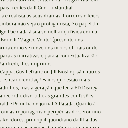
pais frentes da II Guerra Mundial,
e realista os seus dramas, horrores e feitos
embora não seja o protagonista, é o papel do
ulgo Poe dada à sua semelhança física com o
n Bonelli “Mágico Vento” (presente nos
forma como se move nos meios oficiais onde
ara as narrativas e para a contextualização
 Manfredi, lhes imprime.
 Cappa, Guy Lefranc ou Jill Bioskop são outros
de evocar recordações nos que estão mais
adinhos, mas a geração que leu a BD Disney
a recorda, divertida, as grandes confusões
ald e Peninha do jornal A Patada. Quanto à
 com as reportagens e peripécias de Geronimo
os Roedores, principal quotidiano da Ilha dos
em romances juvenis, também já protagoniza