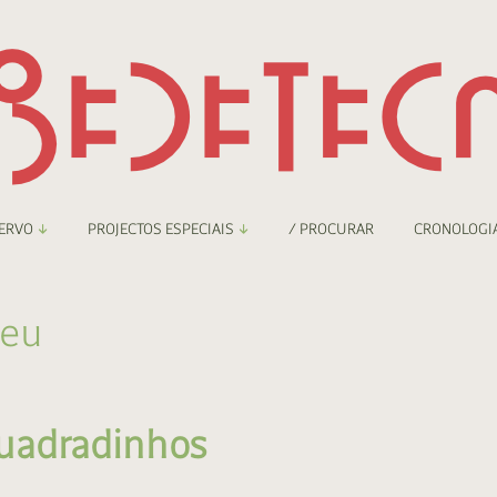
ERVO
PROJECTOS ESPECIAIS
/ PROCURAR
CRONOLOGI
braryThing
Boletim
teu
nzineteca Comicarte
Recortes
deteca Digital
Quadradinhos
nzineteca Digital