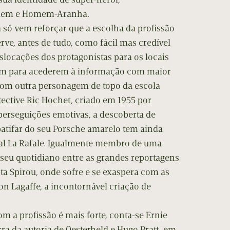
omem e Homem-Aranha.
 só vem reforçar que a escolha da profissão
erve, antes de tudo, como fácil mas credível
eslocações dos protagonistas para os locais
ém para acederem à informação com maior
 com outra personagem de topo da escola
etective Ric Hochet, criado em 1955 por
perseguições emotivas, a descoberta de
patifar do seu Porsche amarelo tem ainda
al La Rafale. Igualmente membro de uma
o seu quotidiano entre as grandes reportagens
sta Spirou, onde sofre e se exaspera com as
ton Lagaffe, a incontornável criação de
om a profissão é mais forte, conta-se Ernie
ra da autoria de Oesterheld e Hugo Pratt, em