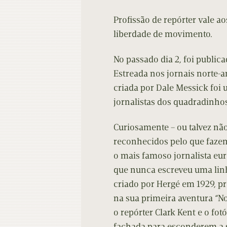
Contacto
Do
Profissão de repórter vale a
Do
liberdade de movimento.
No passado dia 2, foi publica
Estreada nos jornais norte-a
criada por Dale Messick foi
jornalistas dos quadradinhos
Curiosamente – ou talvez não
reconhecidos pelo que fazem 
o mais famoso jornalista eu
que nunca escreveu uma linha
criado por Hergé em 1929, 
na sua primeira aventura “No
o repórter Clark Kent e o fo
fachada para esconderem a s