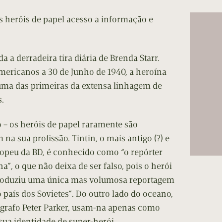
cumentos
os heróis de papel acesso a informação e
ação de Edições
da a derradeira tira diária de Brenda Starr.
mericanos a 30 de Junho de 1940, a heroína
 uma das primeiras da extensa linhagem de
.
 – os heróis de papel raramente são
na sua profissão. Tintin, o mais antigo (?) e
ropeu da BD, é conhecido como “o repórter
”, o que não deixa de ser falso, pois o herói
produziu uma única mas volumosa reportagem
 país dos Sovietes”. Do outro lado do oceano,
tógrafo Peter Parker, usam-na apenas como
ua identidade de super-herói,