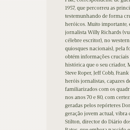
1957, que percorreu as princi
testemunhando de forma crua 
heróicos. Muito importante, 
jornalista Willy Richards (v
célebre escritor), no wester
quiosques nacionais), pela 
obtém informações cruciais p
histórica que o seu criador,
Steve Roper, Jeff Cobb, Frank
heróis jornalistas, capazes 
familiarizados com os quadr
nos anos 70 e 80, com certez
geradas pelos repórteres Don
geração jovem actual, vibra
Stilton, director do Diário d
Ratos, que embora nascido 