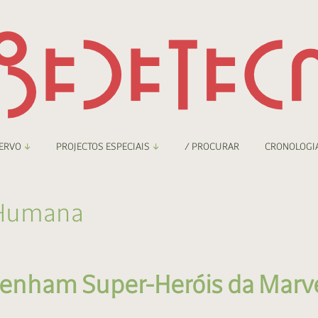
ERVO
PROJECTOS ESPECIAIS
/ PROCURAR
CRONOLOGI
braryThing
Boletim
 Humana
nzineteca Comicarte
Recortes
deteca Digital
enham Super-Heróis da Marv
nzineteca Digital