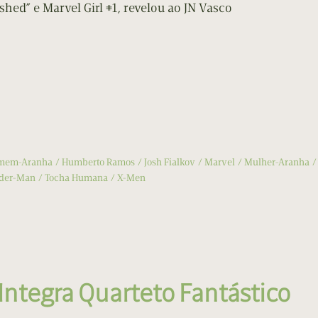
hed” e Marvel Girl #1, revelou ao JN Vasco
mem-Aranha
Humberto Ramos
Josh Fialkov
Marvel
Mulher-Aranha
ider-Man
Tocha Humana
X-Men
tegra Quarteto Fantástico