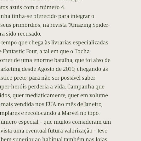
atos azuis com o número 4.
ha tinha-se oferecido para integrar o
 seus primórdios, na revista “Amazing Spider-
ra sido recusado.
 tempo que chega às livrarias especializadas
 Fantastic Four, a tal em que o Tocha
rrer de uma enorme batalha, que foi alvo de
keting desde Agosto de 2010, chegando às
tico preto, para não ser possível saber
uper-heróis perderia a vida. Campanha que
didos, quer mediaticamente, quer em volume
 a mais vendida nos EUA no mês de Janeiro,
emplares e recolocando a Marvel no topo.
 número especial – que muitos consideram um
ista uma eventual futura valorização – teve
em superior ao habitual também nas lojas