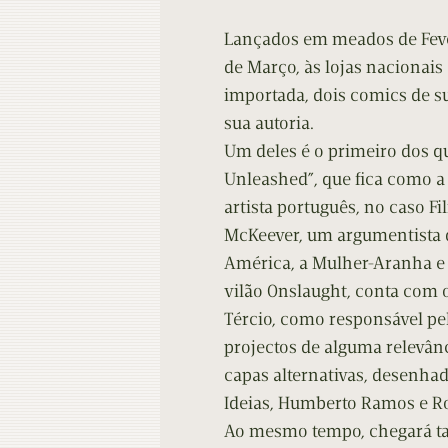
Contacto
Do
Lançados em meados de Feve
Do
de Março, às lojas nacionai
importada, dois comics de s
sua autoria.
Um deles é o primeiro dos q
Unleashed”, que fica como a
artista português, no caso Fi
McKeever, um argumentista d
América, a Mulher-Aranha e
vilão Onslaught, conta com o
Tércio, como responsável pe
projectos de alguma relevânc
capas alternativas, desenhad
Ideias, Humberto Ramos e Ro
Ao mesmo tempo, chegará tam