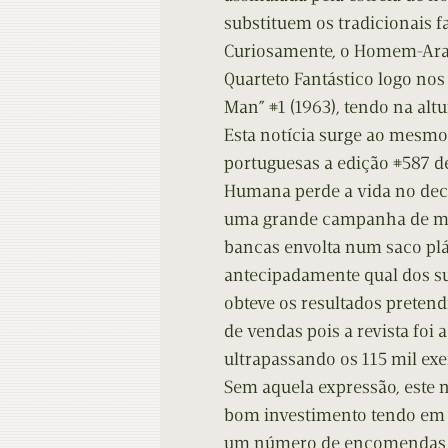
substituem os tradicionais f
Curiosamente, o Homem-Aran
Quarteto Fantástico logo nos
Man” #1 (1963), tendo na altu
Esta notícia surge ao mesmo
portuguesas a edição #587 de
Humana perde a vida no deco
uma grande campanha de mar
bancas envolta num saco plás
antecipadamente qual dos s
obteve os resultados preten
de vendas pois a revista foi
ultrapassando os 115 mil ex
Sem aquela expressão, este
bom investimento tendo em v
um número de encomendas b