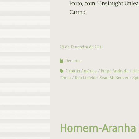
Porto, com “Onslaught Unleas
Carmo.
28 de Fevereiro de 2011
Recortes
Capitão América
Filipe Andrade
Ho
Tércio
Rob Liefeld
Sean McKeever
Sp
Homem-Aranha In