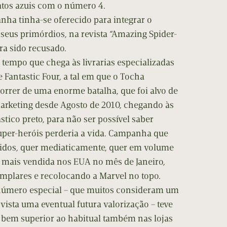
atos azuis com o número 4.
ha tinha-se oferecido para integrar o
 seus primórdios, na revista “Amazing Spider-
ra sido recusado.
 tempo que chega às livrarias especializadas
 Fantastic Four, a tal em que o Tocha
rrer de uma enorme batalha, que foi alvo de
keting desde Agosto de 2010, chegando às
tico preto, para não ser possível saber
uper-heróis perderia a vida. Campanha que
didos, quer mediaticamente, quer em volume
 a mais vendida nos EUA no mês de Janeiro,
emplares e recolocando a Marvel no topo.
 número especial – que muitos consideram um
ista uma eventual futura valorização – teve
em superior ao habitual também nas lojas