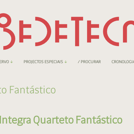
ERVO
PROJECTOS ESPECIAIS
/ PROCURAR
CRONOLOGI
braryThing
Boletim
o Fantástico
nzineteca Comicarte
Recortes
deteca Digital
tegra Quarteto Fantástico
nzineteca Digital