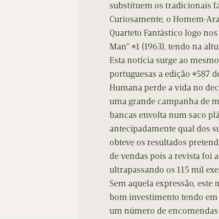
substituem os tradicionais f
Curiosamente, o Homem-Aran
Quarteto Fantástico logo nos
Man” #1 (1963), tendo na altu
Esta notícia surge ao mesmo
portuguesas a edição #587 de
Humana perde a vida no deco
uma grande campanha de mar
bancas envolta num saco plás
antecipadamente qual dos s
obteve os resultados preten
de vendas pois a revista foi
ultrapassando os 115 mil ex
Sem aquela expressão, este
bom investimento tendo em v
um número de encomendas b