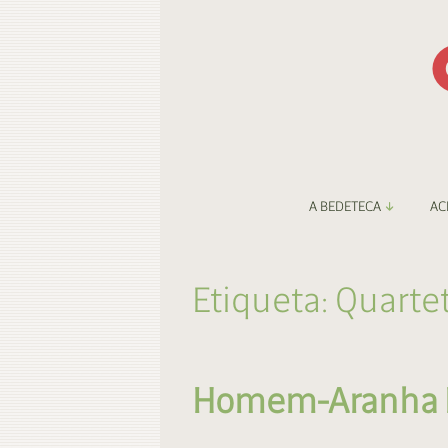
A BEDETECA
AC
Apresentação
Li
Etiqueta:
Quartet
Amigos da Bedeteca
Fa
Destaques
Be
Homem-Aranha In
O Porto e a BD
Fa