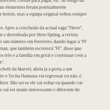
ternos, contas para pagar, etc. Ao longo da
seus elementos foram pontualmente
r-heróis, mas a equipa original voltou sempre
to. Após a conclusão da actual saga “Three”,
 e desenhada por Steve Epting, a revista
ais um número em Fevereiro, dando lugar a “FF
kman, que também escreverá “FF”, disse que
os três e a família em geral e continuar com a
r”.
 chefe da Marvel, abriu já a porta a um
“Se o Tocha Humana vai regressar ou não, é
zer. Não sei se ele vai voltar ou quando vai
e vai ser muito interessante e diferente do