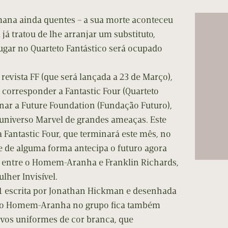
cumentos
ana ainda quentes – a sua morte aconteceu
ação de Edições
 já tratou de lhe arranjar um substituto,
ugar no Quarteto Fantástico será ocupado
 revista FF (que será lançada a 23 de Março),
e corresponder a Fantastic Four (Quarteto
gnar a Future Foundation (Fundação Futuro),
 universo Marvel de grandes ameaças. Este
ta Fantastic Four, que terminará este mês, no
e de alguma forma antecipa o futuro agora
entre o Homem-Aranha e Franklin Richards,
ulher Invisível.
 #1 escrita por Jonathan Hickman e desenhada
a do Homem-Aranha no grupo fica também
ovos uniformes de cor branca, que