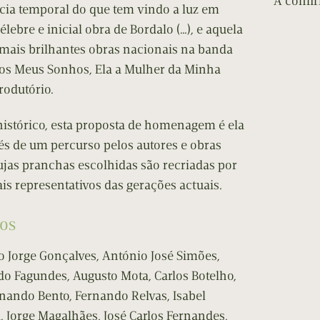
A confi
cia temporal do que tem vindo a luz em
élebre e inicial obra de Bordalo (…), e aquela
mais brilhantes obras nacionais na banda
dos Meus Sonhos, Ela a Mulher da Minha
trodutório.
histórico, esta proposta de homenagem é ela
vés de um percurso pelos autores e obras
jas pranchas escolhidas são recriadas por
s representativos das gerações actuais.
os
o Jorge Gonçalves, António José Simões,
do Fagundes, Augusto Mota, Carlos Botelho,
nando Bento, Fernando Relvas, Isabel
, Jorge Magalhães, José Carlos Fernandes,