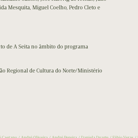
a Mesquita, Miguel Coelho, Pedro Cleto e
to de A Seita no âmbito do programa
ão Regional de Cultura do Norte/Ministério
é Caetano
André Oliveira
André Pereira
Daniela Duarte
Fábio Veras