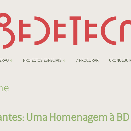
ERVO
PROJECTOS ESPECIAIS
/ PROCURAR
CRONOLOGI
braryThing
Boletim
me
nzineteca Comicarte
Recortes
deteca Digital
iantes: Uma Homenagem à BD
nzineteca Digital