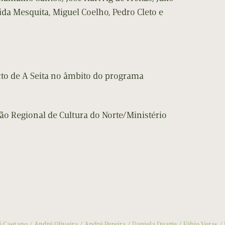
a Mesquita, Miguel Coelho, Pedro Cleto e
to de A Seita no âmbito do programa
ão Regional de Cultura do Norte/Ministério
é Caetano
André Oliveira
André Pereira
Daniela Duarte
Fábio Veras