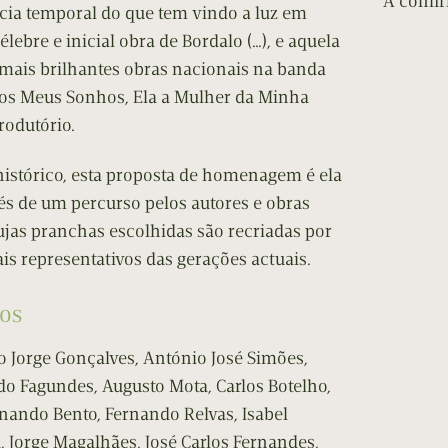
A confi
cia temporal do que tem vindo a luz em
élebre e inicial obra de Bordalo (…), e aquela
mais brilhantes obras nacionais na banda
dos Meus Sonhos, Ela a Mulher da Minha
trodutório.
histórico, esta proposta de homenagem é ela
vés de um percurso pelos autores e obras
jas pranchas escolhidas são recriadas por
s representativos das gerações actuais.
os
o Jorge Gonçalves, António José Simões,
do Fagundes, Augusto Mota, Carlos Botelho,
nando Bento, Fernando Relvas, Isabel
, Jorge Magalhães, José Carlos Fernandes,