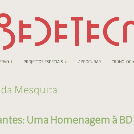
ERVO
PROJECTOS ESPECIAIS
/ PROCURAR
CRONOLOGI
braryThing
Boletim
ida Mesquita
nzineteca Comicarte
Recortes
deteca Digital
iantes: Uma Homenagem à BD
nzineteca Digital