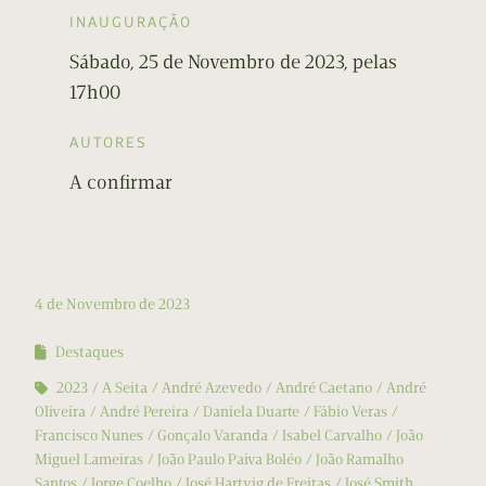
INAUGURAÇÃO
Sábado, 25 de Novembro de 2023, pelas
17h00
AUTORES
A confirmar
4 de Novembro de 2023
Destaques
2023
A Seita
André Azevedo
André Caetano
André
Oliveira
André Pereira
Daniela Duarte
Fábio Veras
Francisco Nunes
Gonçalo Varanda
Isabel Carvalho
João
Miguel Lameiras
João Paulo Paiva Boléo
João Ramalho
Santos
Jorge Coelho
José Hartvig de Freitas
José Smith