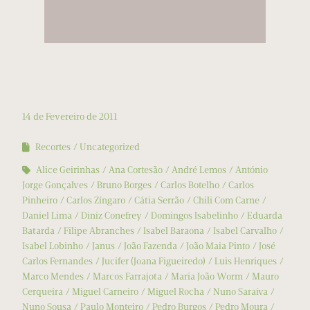
14 de Fevereiro de 2011
Recortes
Uncategorized
Alice Geirinhas
Ana Cortesão
André Lemos
António
Jorge Gonçalves
Bruno Borges
Carlos Botelho
Carlos
Pinheiro
Carlos Zíngaro
Cátia Serrão
Chili Com Carne
Daniel Lima
Diniz Conefrey
Domingos Isabelinho
Eduarda
Batarda
Filipe Abranches
Isabel Baraona
Isabel Carvalho
Isabel Lobinho
Janus
João Fazenda
João Maia Pinto
José
Carlos Fernandes
Jucifer (Joana Figueiredo)
Luis Henriques
Marco Mendes
Marcos Farrajota
Maria João Worm
Mauro
Cerqueira
Miguel Carneiro
Miguel Rocha
Nuno Saraiva
Nuno Sousa
Paulo Monteiro
Pedro Burgos
Pedro Moura