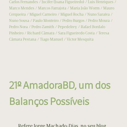
Carlos Fernandes
Jucifer (Joana Figueiredo)
Luis Henriques
Marco Mendes
Marcos Farrajota
Maria João Worm
Mauro
Cerqueira
Miguel Carneiro
Miguel Rocha
Nuno Saraiva
Nuno Sousa
Paulo Monteiro
Pedro Burgos
Pedro Moura
Pedro Nora
Pedro Zamith
Pepedelrey
Rafael Bordalo
Pinheiro
Richard Câmara
Sara Figueiredo Costa
Teresa
Câmara Pestana
Tiago Manuel
Victor Mesquita
21º AmadoraBD, um dos
Balanços Possíveis
Refere Jorge Machado-Dias, no seu blog