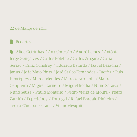
22 de Março de 2011
Recortes
Alice Geirinhas
Ana Cortesão
André Lemos
António
Jorge Gonçalves
Carlos Botelho
Carlos Zíngaro
Cátia
Serrão
Diniz Conefrey
Eduardo Batarda
Isabel Baraona
Janus
João Maio Pinto
José Carlos Fernandes
Jucifer
Luis
Henriques
Marco Mendes
Marcos Farrajota
Mauro
Cerqueira
Miguel Carneiro
Miguel Rocha
Nuno Saraiva
Nuno Sousa
Paulo Monteiro
Pedro Vieira de Moura
Pedro
Zamith
Pepedelrey
Portugal
Rafael Bordalo Pinheiro
Teresa Câmara Pestana
Victor Mesquita