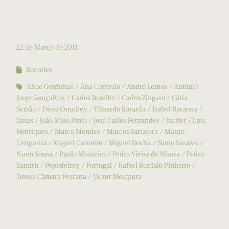
22 de Março de 2011
Recortes
Alice Geirinhas
Ana Cortesão
André Lemos
António
Jorge Gonçalves
Carlos Botelho
Carlos Zíngaro
Cátia
Serrão
Diniz Conefrey
Eduardo Batarda
Isabel Baraona
Janus
João Maio Pinto
José Carlos Fernandes
Jucifer
Luis
Henriques
Marco Mendes
Marcos Farrajota
Mauro
Cerqueira
Miguel Carneiro
Miguel Rocha
Nuno Saraiva
Nuno Sousa
Paulo Monteiro
Pedro Vieira de Moura
Pedro
Zamith
Pepedelrey
Portugal
Rafael Bordalo Pinheiro
Teresa Câmara Pestana
Victor Mesquita