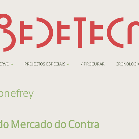
ERVO
PROJECTOS ESPECIAIS
/ PROCURAR
CRONOLOGI
braryThing
Boletim
onefrey
nzineteca Comicarte
Recortes
deteca Digital
do Mercado do Contra
nzineteca Digital